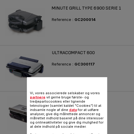
MINUTE GRILL TYPE 6900 SERIE 1
Reference :
GC200014
ULTRACOMPACT 600
Reference :
GC300117
Vi, vores associerede selskaber og vores
partnere
vil gerne bruge første- og
ULTRACOMPACT COMFORT
tredjepartscookies eller lignende
teknologier (samlet kaldet "Cookies") til at
Maksimal tilberedningsflade
indsamle nogle af dine
data
for at udføre
analyser, give dig målrettede annoncer og
Reference :
GC301512
målrettet indhold baseret på dine interesser
og onlineaktiviteter og give dig mulighed for
at dele indhold på sociale medier.