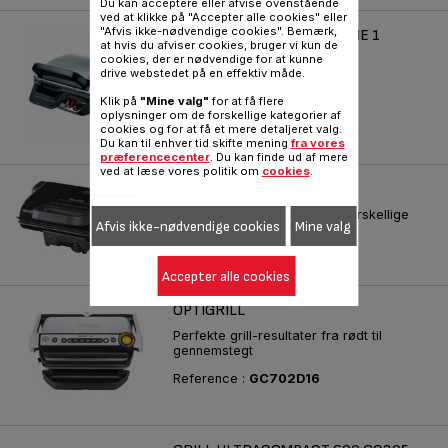
Du kan acceptere eller afvise ovenstående
ved at klikke på "Accepter alle cookies" eller
"Afvis ikke-nødvendige cookies". Bemærk,
COMFORT TYPE 6696I SERIE 1
at hvis du afviser cookies, bruger vi kun de
cookies, der er nødvendige for at kunne
600 cm2 tilberedningsflade!
drive webstedet på en effektiv måde.
Reference :
GC307012
Klik på
"Mine valg"
for at få flere
oplysninger om de forskellige kategorier af
cookies og for at få et mere detaljeret valg.
Du kan til enhver tid skifte mening
fra vores
præferencecenter
. Du kan finde ud af mere
ved at læse vores politik om
cookies
.
MINUTE GRILL
Nem tilberedning af mange forskellige
Afvis ikke-nødvendige cookies
Mine valg
typer fødevarer
Reference :
GC205816
Accepter alle cookies
OPTIGRILL
Perfekte grill-resultater fra rødt til
gennemstegt
Reference :
GC702D16