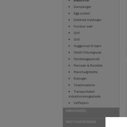
Brødrister
Dampkoger
Egg cooker
Elektrisk trykkoger
Fondue-sæt
Grill
Grill
Hyggemad til børn
Oliefri frituregryde
Pandekagepande
Pierrade & Raclette
Plancha/grillette
Riskoger
Toastmaskine
Transportabel
induktionskogeplade
Vaffeljern
KØKKENGREJ
MADTILBEREDNING