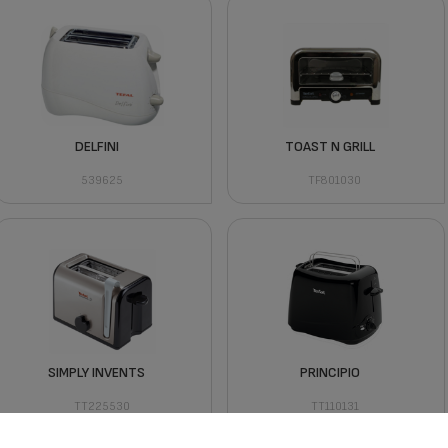
DELFINI
TOAST N GRILL
539625
TF801030
SIMPLY INVENTS
PRINCIPIO
TT225530
TT110131