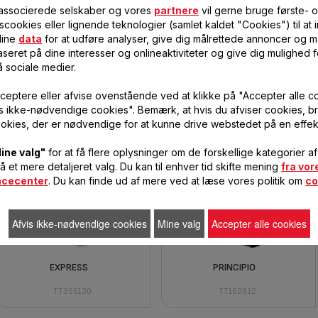
 associerede selskaber og vores
partnere
vil gerne bruge første- 
scookies eller lignende teknologier (samlet kaldet "Cookies") til at
dine
data
for at udføre analyser, give dig målrettede annoncer og må
seret på dine interesser og onlineaktiviteter og give dig mulighed f
å sociale medier.
ceptere eller afvise ovenstående ved at klikke på "Accepter alle c
INOX
TOAST'N GRILL
vis ikke-nødvendige cookies". Bemærk, at hvis du afviser cookies, br
okies, der er nødvendige for at kunne drive webstedet på en effek
TT544030
TL600830
ine valg"
for at få flere oplysninger om de forskellige kategorier a
få et mere detaljeret valg. Du kan til enhver tid skifte mening
fra vor
ncecenter
. Du kan finde ud af mere ved at læse vores politik om
co
Afvis ikke-nødvendige cookies
Mine valg
Accepter alle cookies
EXPRESS
PRINCIPIO
TT356130
TT160812