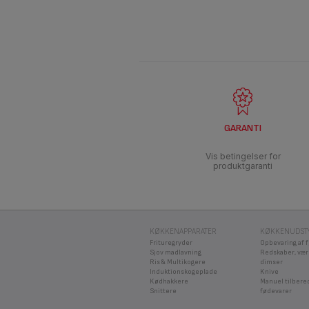
GARANTI
Vis betingelser for
produktgaranti
KØKKENAPPARATER
KØKKENUDST
Frituregryder
Opbevaring af 
Sjov madlavning
Redskaber, vær
Ris & Multikogere
dimser
Induktionskogeplade
Knive
Kødhakkere
Manuel tilbere
Snittere
fødevarer