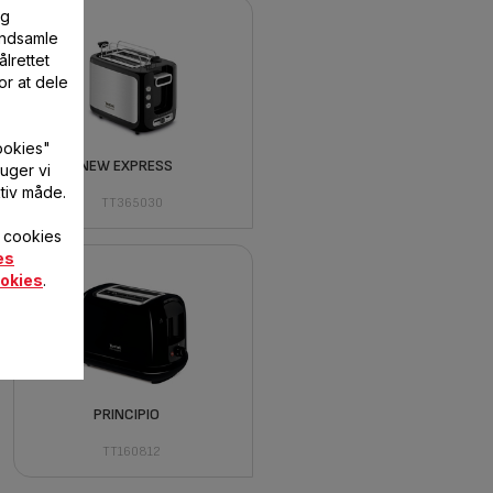
og
 indsamle
lrettet
or at dele
ookies"
NEW EXPRESS
uger vi
tiv måde.
TT365030
f cookies
es
okies
.
PRINCIPIO
TT160812