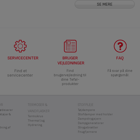
SE MERE
SERVICECENTER
BRUGER
FAQ
VEJLEDNINGER
Find et
Find
Få svar på dine
servicecenter
brugervejledning til
spørgsmål.
dine Tefal-
produkter
YR
TERMOSER &
STOFPLEJE
fødevarer
Tøjdampere
VANDFLASKER
ktøjer &
Stofdamper med holder
Termokrus
Dampstrygejern
Thermal Jug
Dampgeneratorer
Hydrering
dning af
Strygebrætter
Fnugfjernere