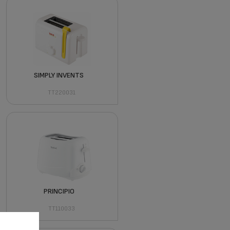
SIMPLY INVENTS
TT220031
PRINCIPIO
TT110033