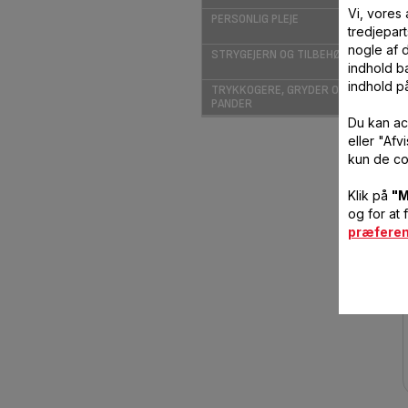
Vi, vores
PERSONLIG PLEJE
tredjepart
nogle af 
STRYGEJERN OG TILBEHØR
indhold ba
indhold p
TRYKKOGERE, GRYDER OG
PANDER
Du kan ac
eller "Af
kun de co
Klik på
"M
og for at 
præfere