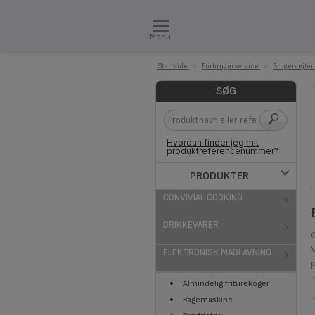
Menu
Startside
>
Forbrugerservice
>
Brugervejled
SØG
Hvordan finder jeg mit
produktreferencenummer?
PRODUKTER
CONVIVIAL COOKING
DRIKKEVARER
ELEKTRONISK MADLAVNING
Almindelig friturekoger
Bagemaskine