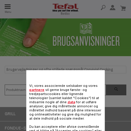
Menu
 I 15 ÅR
Brugervejledninger og ofte stillede spørgsmål Convivial Cooking
Vi, vores associerede selskaber og vores
partnere
vil gerne bruge første- og
tredjepartscookies eller lignende
teknologier (samlet kaldet "Cookies") til at
indsamle nogle af dine
data
for at udføre
analyser, give dig målrettede annoncer og
målrettet indhold baseret på dine interesser
GRILL
og onlineaktiviteter og give dig mulighed for
at dele indhold på sociale medier.
Du kan acceptere eller afvise ovenstående
FONDUE-SÆT
ved at klikke på "Accepter alle cookies" eller