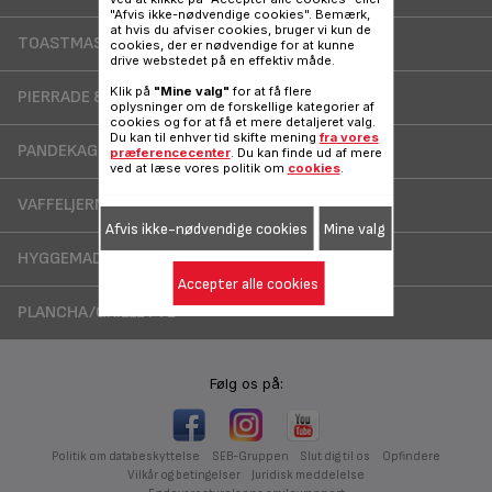
"Afvis ikke-nødvendige cookies". Bemærk,
at hvis du afviser cookies, bruger vi kun de
TOASTMASKINE
cookies, der er nødvendige for at kunne
drive webstedet på en effektiv måde.
Klik på
"Mine valg"
for at få flere
PIERRADE & RACLETTE
oplysninger om de forskellige kategorier af
cookies og for at få et mere detaljeret valg.
Du kan til enhver tid skifte mening
fra vores
PANDEKAGEPANDE
præferencecenter
. Du kan finde ud af mere
ved at læse vores politik om
cookies
.
VAFFELJERN
Afvis ikke-nødvendige cookies
Mine valg
HYGGEMAD TIL BØRN
Accepter alle cookies
PLANCHA/GRILLETTE
Følg os på:
Politik om databeskyttelse
SEB-Gruppen
Slut dig til os
Opfindere
Vilkår og betingelser
Juridisk meddelelse