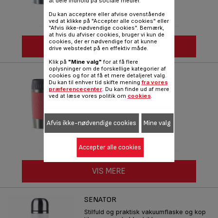
at dele indhold på sociale medier.
Du kan acceptere eller afvise ovenstående
ved at klikke på "Accepter alle cookies" eller
"Afvis ikke-nødvendige cookies". Bemærk,
at hvis du afviser cookies, bruger vi kun de
cookies, der er nødvendige for at kunne
VIS MERE
drive webstedet på en effektiv måde.
Klik på
"Mine valg"
for at få flere
oplysninger om de forskellige kategorier af
EASY TWIST RED, 0,36L
cookies og for at få et mere detaljeret valg.
Du kan til enhver tid skifte mening
fra vores
præferencecenter
. Du kan finde ud af mere
Reference :
N2011610
ved at læse vores politik om
cookies
.
Afvis ikke-nødvendige cookies
Mine valg
Accepter alle cookies
VIS MERE
SENATOR
Stilfuld og praktisk vakuumflaske og kop