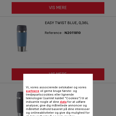
VIS MERE
EASY TWIST BLUE, 0,36L
Reference :
N2011810
VIS MERE
Vi, vores associerede selskaber og vores
EASY TWIST GREY, 0,36L
partnere
vil gerne bruge første- og
tredjepartscookies eller lignende
teknologier (samlet kaldet "Cookies") til at
Reference :
N2011510
indsamle nogle af dine
data
for at udføre
analyser, give dig målrettede annoncer og
målrettet indhold baseret på dine interesser
og onlineaktiviteter og give dig mulighed for