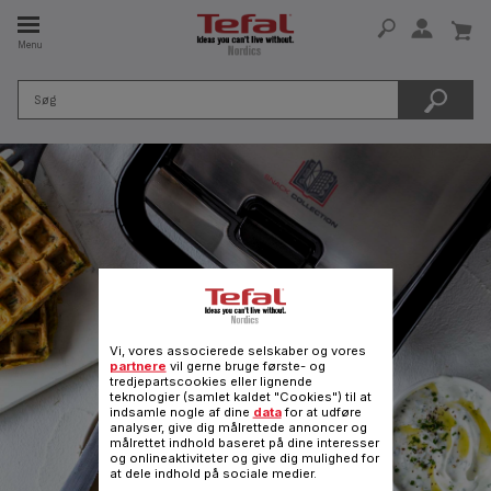
Menu
 I 15 ÅR
Vi, vores associerede selskaber og vores
partnere
vil gerne bruge første- og
tredjepartscookies eller lignende
teknologier (samlet kaldet "Cookies") til at
indsamle nogle af dine
data
for at udføre
analyser, give dig målrettede annoncer og
målrettet indhold baseret på dine interesser
og onlineaktiviteter og give dig mulighed for
at dele indhold på sociale medier.