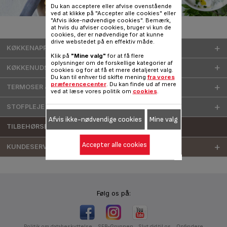
Du kan acceptere eller afvise ovenstående
ved at klikke på "Accepter alle cookies" eller
"Afvis ikke-nødvendige cookies". Bemærk,
at hvis du afviser cookies, bruger vi kun de
cookies, der er nødvendige for at kunne
drive webstedet på en effektiv måde.
KØKKENAPPARATER
Klik på
"Mine valg"
for at få flere
oplysninger om de forskellige kategorier af
KØKKENUDSTYR
cookies og for at få et mere detaljeret valg.
Du kan til enhver tid skifte mening
fra vores
præferencecenter
. Du kan finde ud af mere
TERMOSER & VANDFLASKER
ved at læse vores politik om
cookies
.
STOFPLEJE
Afvis ikke-nødvendige cookies
Mine valg
TILBEHØRSBUTIK
Accepter alle cookies
KUNDESERVICE
Følg os på:
Politik om databeskyttelse
SEB-Gruppen
Slut dig til os
Opfindere