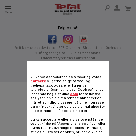
Menu
Følg os på:
 I 15 ÅR
Politik om databeskyttelse
SEB-Gruppen
Slut dig til os
Opfindere
Vilkår og betingelser
Juridisk meddelelse
Fødevarestyrelsens smileyrapport
Almindelig internetside
|
Danish
Vi, vores associerede selskaber og vores
partnere
vil gerne bruge første- og
tredjepartscookies eller lignende
teknologier (samlet kaldet "Cookies") til at
indsamle nogle af dine
data
for at udføre
analyser, give dig målrettede annoncer og
målrettet indhold baseret på dine interesser
og onlineaktiviteter og give dig mulighed for
at dele indhold på sociale medier.
Du kan acceptere eller afvise ovenstående
ved at klikke på "Accepter alle cookies" eller
"Afvis ikke-nødvendige cookies". Bemærk,
at hvis du afviser cookies, bruger vi kun de