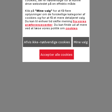
cookies, der er nødvendige for at kunne
drive webstedet på en effektiv måde.
Klik på
"Mine valg"
for at få flere
oplysninger om de forskellige kategorier af
cookies og for at få et mere detaljeret valg.
Du kan til enhver tid skifte mening
fra vores
præferencecenter
. Du kan finde ud af mere
ved at læse vores politik om
cookies
.
Afvis ikke-nødvendige cookies
Mine valg
Accepter alle cookies