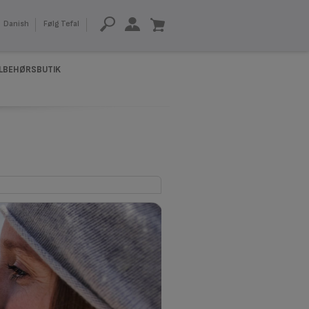
Danish
Følg Tefal
ILBEHØRSBUTIK