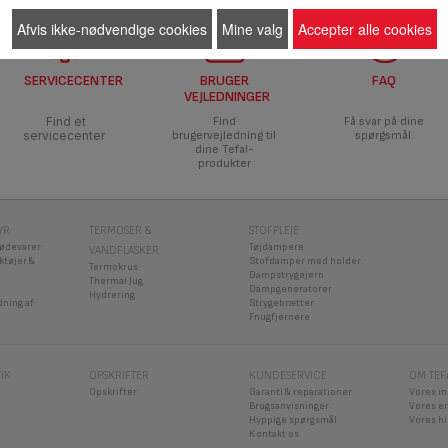
Afvis ikke-nødvendige cookies
Mine valg
Accepter alle cookies
SERVICECENTER
BRUGER
FAQ
VEJLEDNINGER
Find et
Find
Få svar på dine
servicecenter
brugervejledning til
spørgsmål.
dine Tefal-
produkter
YR
TERMOSER &
STOFPLEJE
fødevarer
Tøjdampere
VANDFLASKER
ktøjer &
Stofdamper med holder
Termokrus
Dampstrygejern
Thermal Jug
Dampgeneratorer
Hydrering
dning af
Strygebrætter
Fnugfjernere
IK
OPSKRIFTER
KUNDESERVICE
OM TEF
Opskrifter
Garanti & reparationer
Vores i
Brugsanvisninger
Vores e
Hyppige spørgsmål
Vores hi
Kontakt os