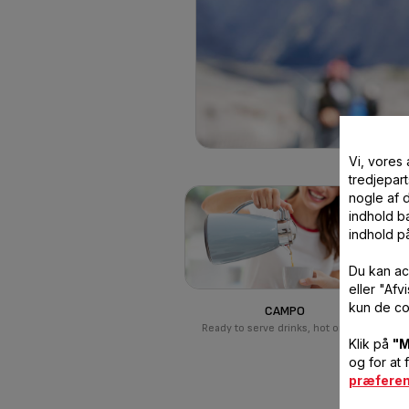
Vi, vores
tredjepart
nogle af 
indhold ba
indhold p
Du kan ac
eller "Af
kun de co
CAMPO
Ready to serve drinks, hot or cold!
Klik på
"M
og for at 
præfere