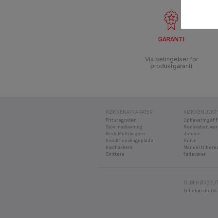
GARANTI
Vis betingelser for
produktgaranti
KØKKENAPPARATER
KØKKENUDST
Frituregryder
Opbevaring af 
Sjov madlavning
Redskaber, vær
Ris & Multikogere
dimser
Induktionskogeplade
Knive
Kødhakkere
Manuel tilbere
Snittere
fødevarer
TILBEHØRSBUT
Tilbehørsbutik