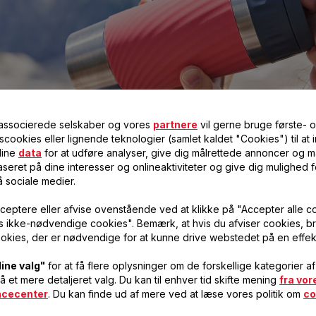
 associerede selskaber og vores
partnere
vil gerne bruge første- 
scookies eller lignende teknologier (samlet kaldet "Cookies") til at
dine
data
for at udføre analyser, give dig målrettede annoncer og må
seret på dine interesser og onlineaktiviteter og give dig mulighed f
å sociale medier.
ceptere eller afvise ovenstående ved at klikke på "Accepter alle c
vis ikke-nødvendige cookies". Bemærk, at hvis du afviser cookies, br
okies, der er nødvendige for at kunne drive webstedet på en effek
EASY TWIST
DRINK2GO
Take your hot or cold drink wherever
Made out of glass!
you go
ine valg"
for at få flere oplysninger om de forskellige kategorier a
få et mere detaljeret valg. Du kan til enhver tid skifte mening
fra vor
ncecenter
. Du kan finde ud af mere ved at læse vores politik om
co