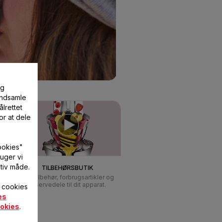
og
 indsamle
lrettet
or at dele
ookies"
uger vi
tiv måde.
TILBEHØRSBUTIK
Find tilbehør, forbrugsartikler og
reservedele til dit apparat.
f cookies
es
okies
.