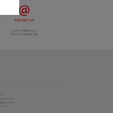
KONTAKT OS
Vores rådgivere er
klar til at hjælpe dig.
AL
nnovationer
ngagementer
storie