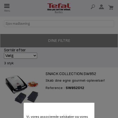
Menu
Sjov madlavning
 I 15 ÅR
DINE FILTRE
Sortér efter
3 styk
SNACK COLLECTION SW852
Skab dine egne gourmet-oplevelser!
Reference :
SW852D12
Vi, vores associerede selskaber og vores