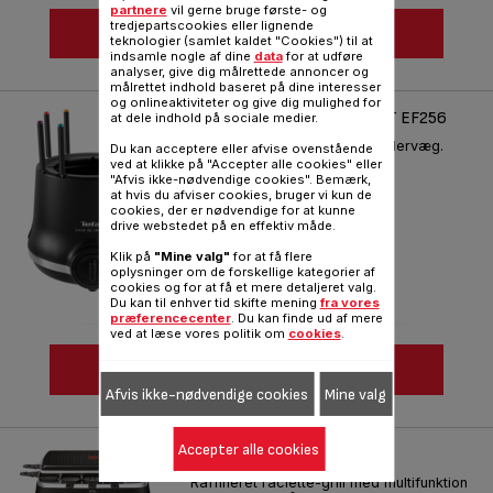
partnere
vil gerne bruge første- og
tredjepartscookies eller lignende
VIS MERE
teknologier (samlet kaldet "Cookies") til at
indsamle nogle af dine
data
for at udføre
analyser, give dig målrettede annoncer og
Sammenlign
målrettet indhold baseret på dine interesser
og onlineaktiviteter og give dig mulighed for
FONDUE THERMORESPECT EF256
at dele indhold på sociale medier.
Thermorespect: isolerende ydervæg.
Du kan acceptere eller afvise ovenstående
ved at klikke på "Accepter alle cookies" eller
Reference :
EF256812
"Afvis ikke-nødvendige cookies". Bemærk,
at hvis du afviser cookies, bruger vi kun de
cookies, der er nødvendige for at kunne
drive webstedet på en effektiv måde.
Klik på
"Mine valg"
for at få flere
oplysninger om de forskellige kategorier af
cookies og for at få et mere detaljeret valg.
Du kan til enhver tid skifte mening
fra vores
præferencecenter
. Du kan finde ud af mere
ved at læse vores politik om
cookies
.
VIS MERE
Afvis ikke-nødvendige cookies
Mine valg
Sammenlign
Accepter alle cookies
RACLETTE INOX & DESIGN
Raffineret raclette-grill med multifunktion