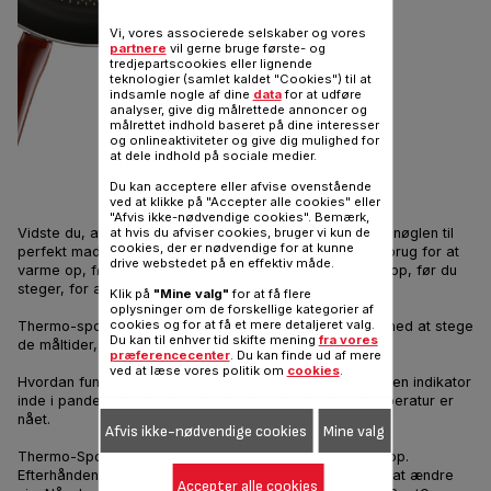
Vi, vores associerede selskaber og vores
partnere
vil gerne bruge første- og
tredjepartscookies eller lignende
teknologier (samlet kaldet "Cookies") til at
indsamle nogle af dine
data
for at udføre
analyser, give dig målrettede annoncer og
målrettet indhold baseret på dine interesser
og onlineaktiviteter og give dig mulighed for
at dele indhold på sociale medier.
Du kan acceptere eller afvise ovenstående
ved at klikke på "Accepter alle cookies" eller
"Afvis ikke-nødvendige cookies". Bemærk,
at hvis du afviser cookies, bruger vi kun de
Vidste du, at en passende forvarmning af din pande er nøglen til
cookies, der er nødvendige for at kunne
perfekt madlavning? På samme måde som en ovn har brug for at
drive webstedet på en effektiv måde.
varme op, før du bager, skal du også varme en pande op, før du
steger, for at få det bedste resultat.
Klik på
"Mine valg"
for at få flere
oplysninger om de forskellige kategorier af
cookies og for at få et mere detaljeret valg.
Thermo-spot® har en varmeindikator, der hjælper dig med at stege
Du kan til enhver tid skifte mening
fra vores
de måltider, som dine kære holder af, helt perfekt.
præferencecenter
. Du kan finde ud af mere
ved at læse vores politik om
cookies
.
Hvordan fungerer det? Det er meget enkelt. Der sidder en indikator
inde i panden, der lyset rødt, når den ideelle stegetemperatur er
nået.
Afvis ikke-nødvendige cookies
Mine valg
Thermo-Spot® mønstret er helt tydeligt, før du varmer op.
Efterhånden som panden bliver varm, begynder farven at ændre
Accepter alle cookies