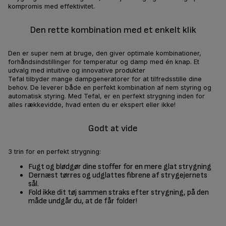
kompromis med effektivitet.
Den rette kombination med et enkelt klik
Den er super nem at bruge, den giver optimale kombinationer,
forhåndsindstillinger for temperatur og damp med én knap. Et
udvalg med intuitive og innovative produkter
Tefal tilbyder mange dampgeneratorer for at tilfredsstille dine
behov. De leverer både en perfekt kombination af nem styring og
automatisk styring. Med Tefal, er en perfekt strygning inden for
alles rækkevidde, hvad enten du er ekspert eller ikke!
Godt at vide
3 trin for en perfekt strygning:
Fugt og blødgør dine stoffer for en mere glat strygning
Dernæst tørres og udglattes fibrene af strygejernets
sål.
Fold ikke dit tøj sammen straks efter strygning, på den
måde undgår du, at de får folder!