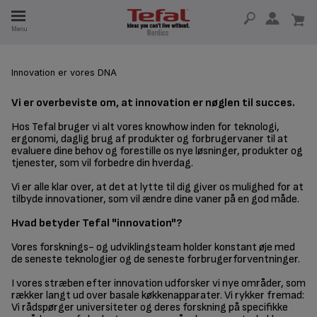
Menu
 I 15 ÅR
Innovation er vores DNA
Vi er overbeviste om, at innovation er nøglen til succes.
Hos Tefal bruger vi alt vores knowhow inden for teknologi,
ergonomi, daglig brug af produkter og forbrugervaner til at
evaluere dine behov og forestille os nye løsninger, produkter og
tjenester, som vil forbedre din hverdag.
Vi er alle klar over, at det at lytte til dig giver os mulighed for at
tilbyde innovationer, som vil ændre dine vaner på en god måde.
Hvad betyder Tefal "innovation"?
Vores forsknings- og udviklingsteam holder konstant øje med
de seneste teknologier og de seneste forbrugerforventninger.
I vores stræben efter innovation udforsker vi nye områder, som
rækker langt ud over basale køkkenapparater. Vi rykker fremad:
Vi rådspørger universiteter og deres forskning på specifikke