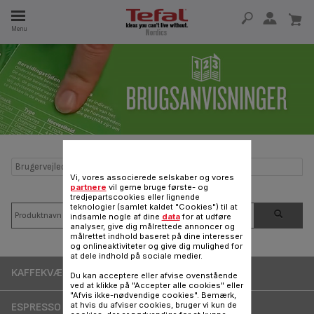
Menu
 I 15 ÅR
Brugervejledninger og ofte stillede spørgsmål Drikkevarer
Vi, vores associerede selskaber og vores
partnere
vil gerne bruge første- og
tredjepartscookies eller lignende
teknologier (samlet kaldet "Cookies") til at
indsamle nogle af dine
data
for at udføre
analyser, give dig målrettede annoncer og
målrettet indhold baseret på dine interesser
og onlineaktiviteter og give dig mulighed for
at dele indhold på sociale medier.
KAFFEKVÆRN
Du kan acceptere eller afvise ovenstående
ved at klikke på "Accepter alle cookies" eller
"Afvis ikke-nødvendige cookies". Bemærk,
at hvis du afviser cookies, bruger vi kun de
ESPRESSO