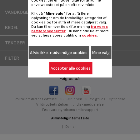
cookies, der er nødvendige for at kunne
drive webstedet på en effektiv måde.
VANDKOGER
Klik på
"Mine valg"
for at få flere
oplysninger om de forskellige kategorier af
cookies og for at få et mere detaljeret valg.
Du kan til enhver tid skifte mening
fra vores
KEDEL
præferencecenter
. Du kan finde ud af mere
ved at læse vores politik om
cookies
.
TEKOGER
Afvis ikke-nødvendige cookies
Mine valg
FILTER
Accepter alle cookies
Følg os på:
Politik om databeskyttelse
SEB-Gruppen
Slut dig til os
Opfindere
Vilkår og betingelser
Juridisk meddelelse
Fødevarestyrelsens smileyrapport
Almindelig internetside
|
Danish