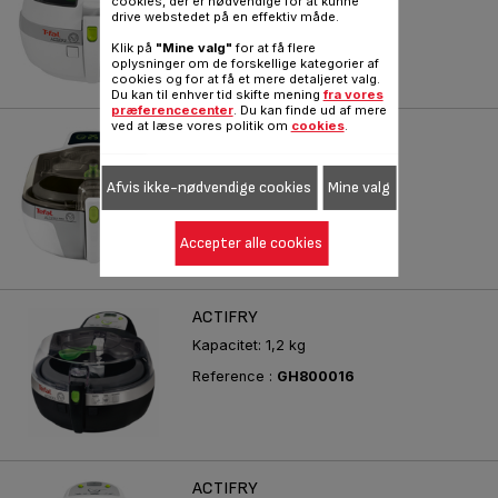
cookies, der er nødvendige for at kunne
Reference :
FZ700041
drive webstedet på en effektiv måde.
Klik på
"Mine valg"
for at få flere
oplysninger om de forskellige kategorier af
cookies og for at få et mere detaljeret valg.
Du kan til enhver tid skifte mening
fra vores
præferencecenter
. Du kan finde ud af mere
ved at læse vores politik om
cookies
.
ACTIFRY FAMILY
1 skefuld olie = 1,5 kg fritter
Afvis ikke-nødvendige cookies
Mine valg
Reference :
AH900038
Accepter alle cookies
ACTIFRY
Kapacitet: 1,2 kg
Reference :
GH800016
ACTIFRY