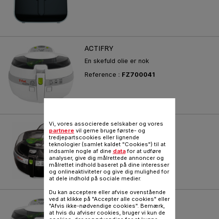
ACTIFRY
En skefuld olie er nok
Reference :
FZ700041
Vi, vores associerede selskaber og vores
ACTIFRY
partnere
vil gerne bruge første- og
tredjepartscookies eller lignende
Med kun en skefuld olie
teknologier (samlet kaldet "Cookies") til at
indsamle nogle af dine
data
for at udføre
Reference :
FZ700233
analyser, give dig målrettede annoncer og
målrettet indhold baseret på dine interesser
og onlineaktiviteter og give dig mulighed for
at dele indhold på sociale medier.
Du kan acceptere eller afvise ovenstående
ved at klikke på "Accepter alle cookies" eller
ACTIFRY
"Afvis ikke-nødvendige cookies". Bemærk,
at hvis du afviser cookies, bruger vi kun de