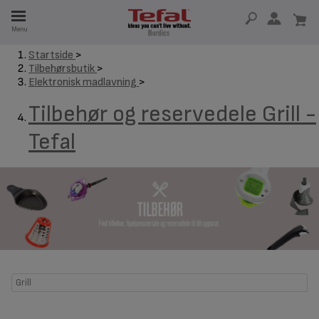
Menu
Startside
>
Tilbehørsbutik
>
 I 15 ÅR
Elektronisk madlavning
>
Tilbehør og reservedele Grill -
Tefal
Grill