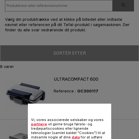
Vælg din produktrække ved at klikke på billedet eller indtaste
navnet eller referencen på dit Tefal-produkt i søgemaskinen. Der
finder du alle svar vedrørende dit produkt.
SORTÉR EFTER
8 varer
ULTRACOMPACT 600
Reference :
GC300117
Vi, vores associerede selskaber og vores
partnere
vil gerne bruge første- og
ULTRACOMPACT COMFORT
tredjepartscookies eller lignende
teknologier (samlet kaldet "Cookies") til at
Maksimal tilberedningsflade
indsamle nogle af dine
data
for at udføre