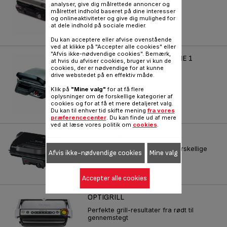
analyser, give dig målrettede annoncer og
Reference :
GC301512
målrettet indhold baseret på dine interesser
og onlineaktiviteter og give dig mulighed for
at dele indhold på sociale medier.
Du kan acceptere eller afvise ovenstående
ved at klikke på "Accepter alle cookies" eller
"Afvis ikke-nødvendige cookies". Bemærk,
COMFORT TYPE 6696I SERIE 1
at hvis du afviser cookies, bruger vi kun de
cookies, der er nødvendige for at kunne
600 cm2 tilberedningsflade!
drive webstedet på en effektiv måde.
Reference :
GC307012
Klik på
"Mine valg"
for at få flere
oplysninger om de forskellige kategorier af
cookies og for at få et mere detaljeret valg.
Du kan til enhver tid skifte mening
fra vores
præferencecenter
. Du kan finde ud af mere
ved at læse vores politik om
cookies
.
MINUTE GRILL
Nem tilberedning af mange forskellige
Afvis ikke-nødvendige cookies
Mine valg
typer fødevarer
Reference :
GC205816
Accepter alle cookies
OPTIGRILL
Perfekte grill-resultater fra rødt til
gennemstegt