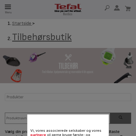
Menu
Startside
>
 I 15 ÅR
Tilbehørsbutik
Produkter
Vi, vores associerede selskaber og vores
Vælg din produktrække ved at klikke på billedet eller indtaste
partnere
vil gerne bruge første- og