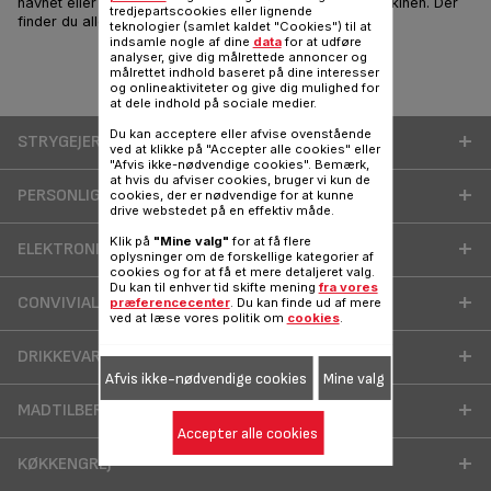
navnet eller referencen på dit Tefal-produkt i søgemaskinen. Der
tredjepartscookies eller lignende
finder du alle svar vedrørende dit produkt.
teknologier (samlet kaldet "Cookies") til at
indsamle nogle af dine
data
for at udføre
analyser, give dig målrettede annoncer og
målrettet indhold baseret på dine interesser
og onlineaktiviteter og give dig mulighed for
Produkter
at dele indhold på sociale medier.
Du kan acceptere eller afvise ovenstående
STRYGEJERN OG TILBEHØR
ved at klikke på "Accepter alle cookies" eller
"Afvis ikke-nødvendige cookies". Bemærk,
at hvis du afviser cookies, bruger vi kun de
PERSONLIG PLEJE
cookies, der er nødvendige for at kunne
drive webstedet på en effektiv måde.
Klik på
"Mine valg"
for at få flere
ELEKTRONISK MADLAVNING
oplysninger om de forskellige kategorier af
cookies og for at få et mere detaljeret valg.
Du kan til enhver tid skifte mening
fra vores
CONVIVIAL COOKING
præferencecenter
. Du kan finde ud af mere
ved at læse vores politik om
cookies
.
DRIKKEVARER
Afvis ikke-nødvendige cookies
Mine valg
MADTILBEREDNING
Accepter alle cookies
KØKKENGREJ