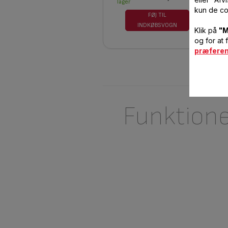
lager
kun de co
FØJ TIL
INDKØBSVOGN
Klik på
"M
og for at 
præfere
Funktion