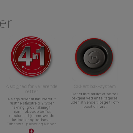
er
Alsidighed for varierende
Sikkert bak-system
retter
Det er ikke muligt at sætte i
bakgear ved en fejltagelse,
4 slags tilbehør inkluderet: 2
uden at vende tilbage til off-
rustfrie stålgitre til 2 typer
position først
hakning: grov hakning til
hjemmelavede bøffer,
medium til hjemmelavede
kødboller og kødsovs.
Tilbehør til pølser og Kibbeh
hjælper dig med nemt at
forme dem