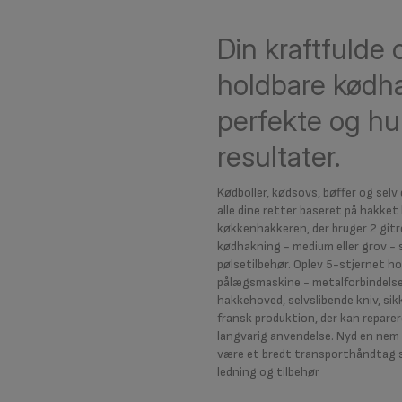
Din kraftfulde 
holdbare kødha
perfekte og hu
resultater.
Kødboller, kødsovs, bøffer og selv
alle dine retter baseret på hakke
køkkenhakkeren, der bruger 2 gitre 
kødhakning - medium eller grov -
pølsetilbehør. Oplev 5-stjernet 
pålægsmaskine - metalforbindels
hakkehoved, selvslibende kniv, si
fransk produktion, der kan reparere
langvarig anvendelse. Nyd en nem
være et bredt transporthåndtag 
ledning og tilbehør