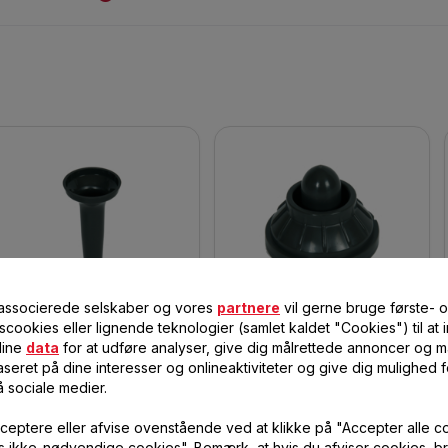
 associerede selskaber og vores
partnere
vil gerne bruge første- 
RÅT PØLSERØR SS-1530000569
SORT KEBE-SÆT SS-
scookies eller lignende teknologier (samlet kaldet "Cookies") til at
1530000568
dine
data
for at udføre analyser, give dig målrettede annoncer og må
seret på dine interesser og onlineaktiviteter og give dig mulighed f
For lækre hjemmelavede
Til nye smagsvarianter
Merguez-pølser og
å sociale medier.
chipolatas.
ceptere eller afvise ovenstående ved at klikke på "Accepter alle c
47,00 DKK
55,00 DKK
På
På
vis ikke-nødvendige cookies". Bemærk, at hvis du afviser cookies, br