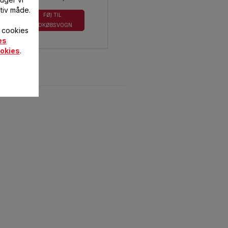
lager
tiv måde.
FØJ TIL
INDKØBSVOGN
f cookies
es
okies
.