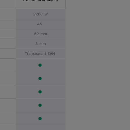
HV8 PRO MEAT MINCER
2200 W
45
62 mm
3 mm
Transparent SAN