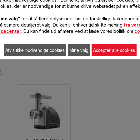
lager
lager
okies, der er nødvendige for at kunne drive webstedet på en effek
FØJ TIL
FØJ TIL
INDKØBSVOGN
INDKØBSVOGN
ine valg"
for at få flere oplysninger om de forskellige kategorier a
få et mere detaljeret valg. Du kan til enhver tid skifte mening
fra vor
ncecenter
. Du kan finde ud af mere ved at læse vores politik om
co
Afvis ikke-nødvendige cookies
Mine valg
Accepter alle cookies
er