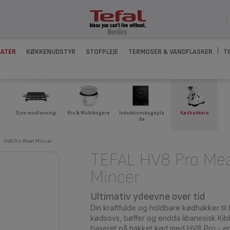
ATER
KØKKENUDSTYR
STOFPLEJE
TERMOSER & VANDFLASKER
T
Sjov madlavning
Ris & Multikogere
Induktionskogepla
Kødhakkere
de
HV8 Pro Meat Mincer
TEFAL HV8 Pro Me
Mincer
Ultimativ ydeevne over tid
Din kraftfulde og holdbare kødhakker til 
kødsovs, bøffer og endda libanesisk Kibb
baseret på hakket kød med HV8 Pro - en y