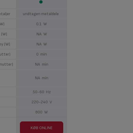
taljer
undtagen metaldele
(W)
0.1 W
 (W)
NA W
by (W)
NA W
nutter)
0 min
inutter)
NA min
NA min
50-60 Hz
220-240 V
800 W
KØB ONLINE