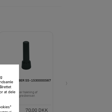
og
›
SORT SKUBBER SS-1530000567
 indsamle
lrettet
or at dele
Sikker hakning af
ingredienser.
ookies"
70,00 DKK
På
uger vi