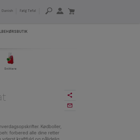
Danish
Følg Tefal
ILBEHØRSBUTIK
Snittere
at
hverdagsopskrifter. Kødboller,
eh: forbered alle dine retter
derst kraftfuld og pålidelig