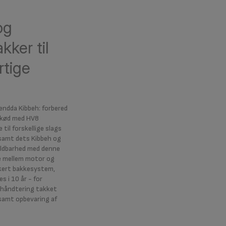
og
kker til
rtige
 endda Kibbeh: forbered
t kød med HV8
til forskellige slags
 samt dets Kibbeh og
holdbarhed med denne
e mellem motor og
kkert bakkesystem,
s i 10 år - for
 håndtering takket
samt opbevaring af