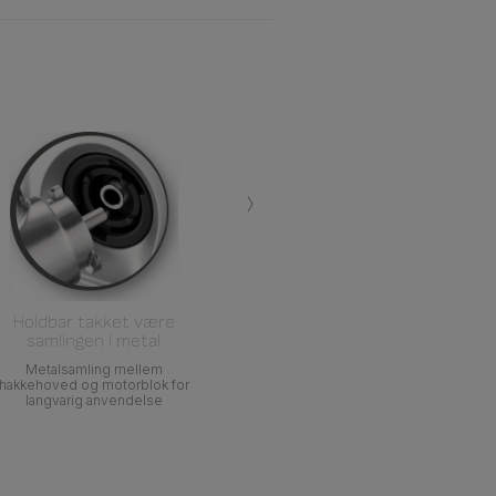
›
Holdbar takket være
samlingen i metal
Metalsamling mellem
hakkehoved og motorblok for
langvarig anvendelse