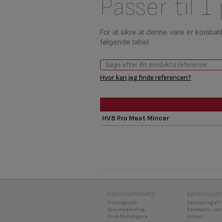
Passer til 1
For at sikre at denne vare er kombat
følgende tabel.
Hvor kan jeg finde referencen?
HV8 Pro Meat Mincer
KØKKENAPPARATER
KØKKENUDST
Frituregryder
Opbevaring af 
Sjov madlavning
Redskaber, vær
Ris & Multikogere
dimser