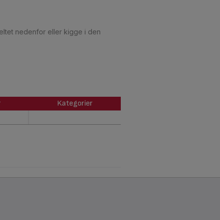
ltet nedenfor eller kigge i den
r
Kategorier
r
Kategorier