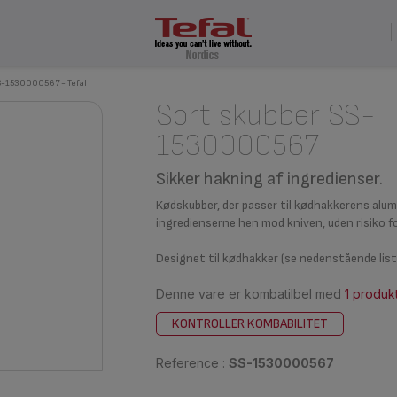
S-1530000567 - Tefal
Sort skubber SS-
1530000567
Sikker hakning af ingredienser.
Kødskubber, der passer til kødhakkerens alu
ingredienserne hen mod kniven, uden risiko fo
Designet til kødhakker (se nedenstående lis
Denne vare er kombatilbel med
1 produk
KONTROLLER KOMBABILITET
Reference :
SS-1530000567