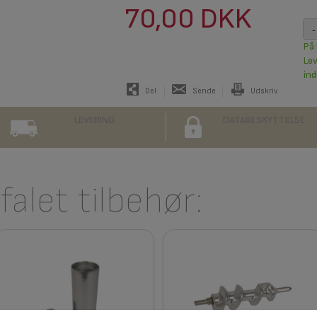
70,00 DKK
-
På 
Le
ind
Del
Sende
Udskriv
LEVERING
DATABESKYTTELSE
alet tilbehør: