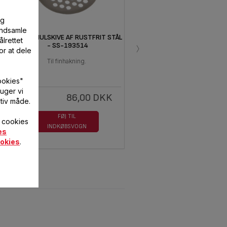
og
 indsamle
4,7 MM HULSKIVE AF RUSTFRIT STÅL
lrettet
›
- SS-193514
or at dele
Til finhakning.
ookies"
uger vi
86,00 DKK
På
tiv måde.
lager
FØJ TIL
f cookies
INDKØBSVOGN
es
okies
.