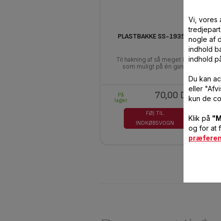
Vi, vores
tredjepart
PLASTBAKKE SS-193511
nogle af 
indhold ba
indhold p
Til hakning af så meget kød
som muligt på én gang
Du kan ac
eller "Af
70,00 DKK
På
kun de co
lager
FØJ TIL
Klik på
"M
INDKØBSVOGN
og for at 
præfere