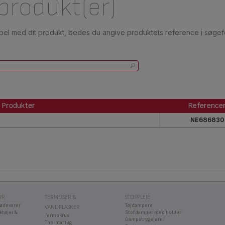
 produkt(er)
ibel med dit produkt, bedes du angive produktets reference i søgefe
Produkter
Reference
Produkter
Reference
NE686830
YR
TERMOSER &
STOFPLEJE
fødevarer
Tøjdampere
VANDFLASKER
ktøjer &
Stofdamper med holder
Termokrus
Dampstrygejern
Thermal Jug