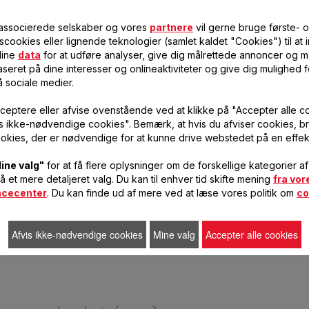
 associerede selskaber og vores
partnere
vil gerne bruge første- 
scookies eller lignende teknologier (samlet kaldet "Cookies") til at
KØDHAKKERENHED AF ALUMINIUM
ENDELØS KØDHAKKEKVÆRN SS-
dine
data
for at udføre analyser, give dig målrettede annoncer og må
SS-193512
193513
seret på dine interesser og onlineaktiviteter og give dig mulighed f
å sociale medier.
Charcuteri efter behov
Dirigerer kødet hen mod
hulskiven
ceptere eller afvise ovenstående ved at klikke på "Accepter alle c
vis ikke-nødvendige cookies". Bemærk, at hvis du afviser cookies, br
140,00 DKK
109,00 DKK
På
På
okies, der er nødvendige for at kunne drive webstedet på en effek
lager
lager
FØJ TIL
FØJ TIL
ine valg"
for at få flere oplysninger om de forskellige kategorier a
INDKØBSVOGN
INDKØBSVOGN
få et mere detaljeret valg. Du kan til enhver tid skifte mening
fra vor
ncecenter
. Du kan finde ud af mere ved at læse vores politik om
co
Afvis ikke-nødvendige cookies
Mine valg
Accepter alle cookies