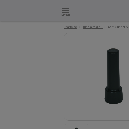
Menu
Startside
>
Tilbehørsbutik
>
Sort skubber S