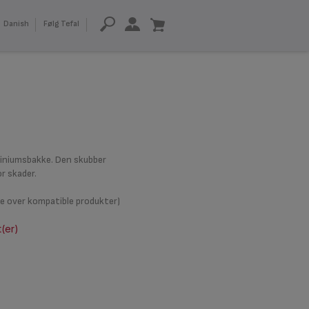
Danish
Følg Tefal
miniumsbakke. Den skubber
r skader.
te over kompatible produkter)
t(er)