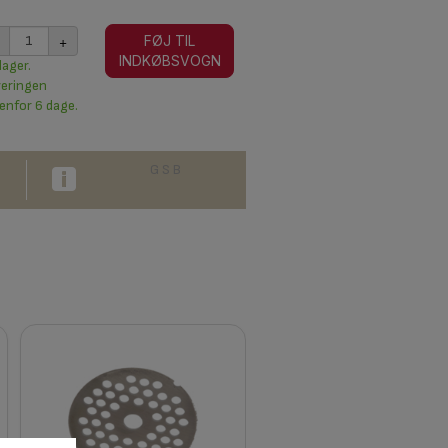
+
FØJ TIL
INDKØBSVOGN
lager.
veringen
enfor 6 dage.
G S B