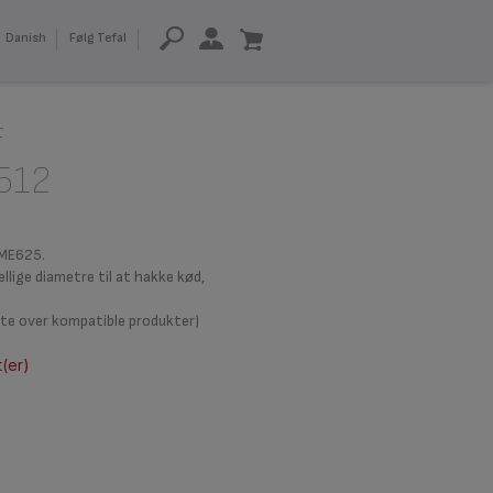
Danish
Følg Tefal
f
512
 ME625.
ige diametre til at hakke kød,
ste over kompatible produkter)
t(er)