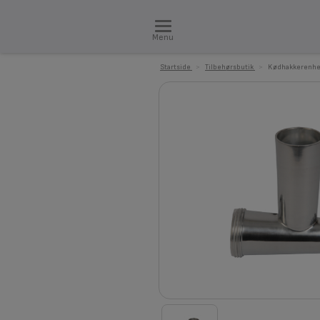
Menu
Startside
>
Tilbehørsbutik
>
Kødhakkerenhed