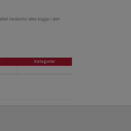
ltet nedenfor eller kigge i den
r
Kategorier
r
Kategorier