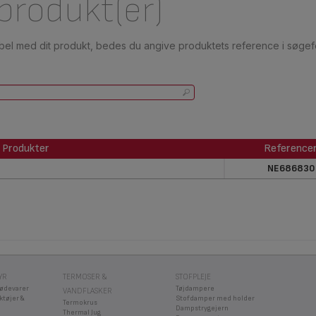
 produkt(er)
ibel med dit produkt, bedes du angive produktets reference i søgefe
Produkter
Reference
Produkter
Reference
NE686830
YR
TERMOSER &
STOFPLEJE
fødevarer
Tøjdampere
VANDFLASKER
ktøjer &
Stofdamper med holder
Termokrus
Dampstrygejern
Thermal Jug