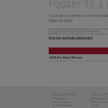
Passer til 1
For at sikre at denne vare er kombat
følgende tabel.
Hvor kan jeg finde referencen?
HV8 Pro Meat Mincer
KØKKENAPPARATER
KØKKENUDST
Frituregryder
Opbevaring af 
Sjov madlavning
Redskaber, vær
Ris & Multikogere
dimser