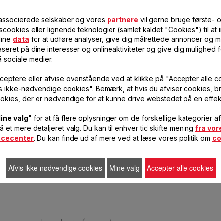
 associerede selskaber og vores
partnere
vil gerne bruge første- 
scookies eller lignende teknologier (samlet kaldet "Cookies") til at
ENDELØS KØDHAKKEKVÆRN SS-
4,7 MM HULSKIVE AF RUSTFRIT STÅ
dine
data
for at udføre analyser, give dig målrettede annoncer og må
193513
- SS-193514
seret på dine interesser og onlineaktiviteter og give dig mulighed f
å sociale medier.
Dirigerer kødet hen mod
Til finhakning.
hulskiven
ceptere eller afvise ovenstående ved at klikke på "Accepter alle c
vis ikke-nødvendige cookies". Bemærk, at hvis du afviser cookies, br
109,00 DKK
86,00 DKK
På
På
okies, der er nødvendige for at kunne drive webstedet på en effek
lager
lager
FØJ TIL
FØJ TIL
ine valg"
for at få flere oplysninger om de forskellige kategorier a
INDKØBSVOGN
INDKØBSVOGN
få et mere detaljeret valg. Du kan til enhver tid skifte mening
fra vor
ncecenter
. Du kan finde ud af mere ved at læse vores politik om
co
Afvis ikke-nødvendige cookies
Mine valg
Accepter alle cookies