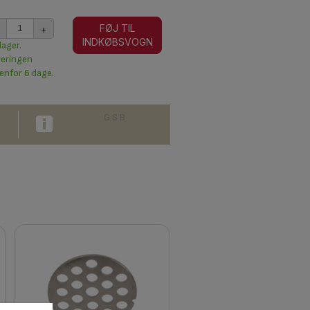
+
FØJ TIL
INDKØBSVOGN
lager.
veringen
enfor 6 dage.
G S B