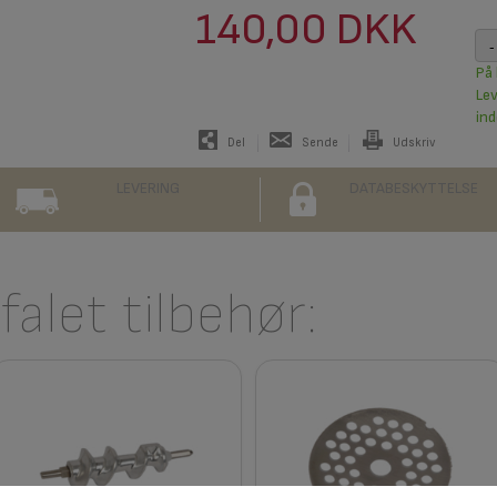
140,00 DKK
-
På 
Le
ind
Del
Sende
Udskriv
LEVERING
DATABESKYTTELSE
alet tilbehør: