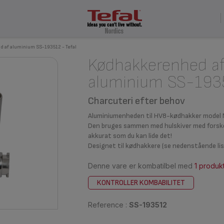
 af aluminium SS-193512 - Tefal
Kødhakkerenhed a
aluminium SS-193
Charcuteri efter behov
Aluminiumenheden til HV8-kødhakker model
Den bruges sammen med hulskiver med forskell
akkurat som du kan lide det!
Designet til kødhakkere (se nedenstående li
Denne vare er kombatilbel med
1 produk
KONTROLLER KOMBABILITET
Reference :
SS-193512