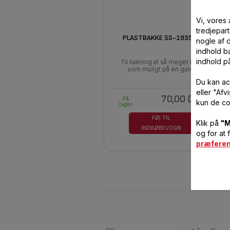
Vi, vores
tredjepart
PLASTBAKKE SS-193511
nogle af 
indhold ba
indhold p
Til hakning af så meget kød
som muligt på én gang
Du kan ac
eller "Af
70,00 DKK
På
kun de co
lager
FØJ TIL
Klik på
"M
INDKØBSVOGN
og for at 
præfere