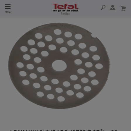
Menu
 I 15 ÅR