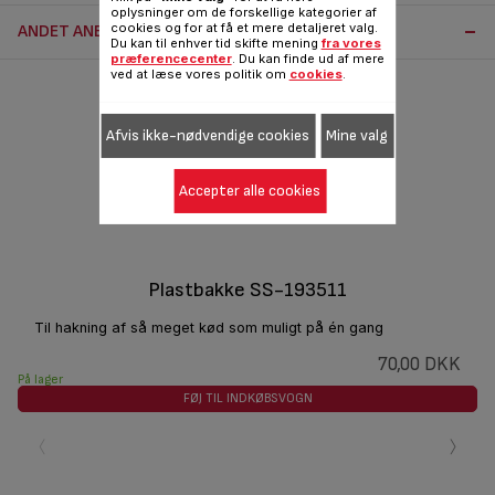
oplysninger om de forskellige kategorier af
cookies og for at få et mere detaljeret valg.
ANDET ANBEFALET TILBEHØR:
Du kan til enhver tid skifte mening
fra vores
præferencecenter
. Du kan finde ud af mere
ved at læse vores politik om
cookies
.
Afvis ikke-nødvendige cookies
Mine valg
Accepter alle cookies
Plastbakke SS-193511
Til hakning af så meget kød som muligt på én gang
70,00 DKK
På lager
FØJ TIL INDKØBSVOGN
‹
›