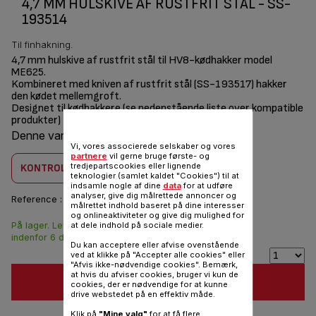
4,7 MM HULSKIVE AF RUSTFRIT STÅL - SS-
193514
Til finhakning.
4,7 mm hulskive af rustfrit stål til HV8-kødhakker model
ME625.
Kombineret med kniven af rustfrit stål (SS-193517) hakker
den kødet mellemgroft.
Designet til kødhakkere (se nedenstående liste over kompatible
produkter)
Denne vare er kombatilbel med
1 produkt(er)
Vi, vores associerede selskaber og vores
partnere
vil gerne bruge første- og
tredjepartscookies eller lignende
KONTROLLER KOMBABILITET
teknologier (samlet kaldet "Cookies") til at
indsamle nogle af dine
data
for at udføre
analyser, give dig målrettede annoncer og
Reference :
SS-193514
målrettet indhold baseret på dine interesser
og onlineaktiviteter og give dig mulighed for
På lager. Leveringen
at dele indhold på sociale medier.
86,00 DKK
indenfor 6 dage.
Du kan acceptere eller afvise ovenstående
ved at klikke på "Accepter alle cookies" eller
"Afvis ikke-nødvendige cookies". Bemærk,
at hvis du afviser cookies, bruger vi kun de
FØJ TIL INDKØBSVOGN
cookies, der er nødvendige for at kunne
drive webstedet på en effektiv måde.
Klik på
"Mine valg"
for at få flere