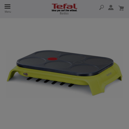
Menu
 I 15 ÅR