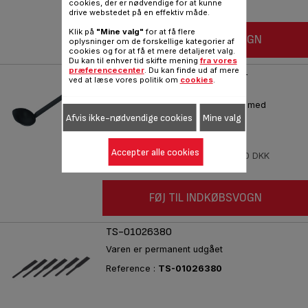
cookies, der er nødvendige for at kunne
drive webstedet på en effektiv måde.
Klik på
"Mine valg"
for at få flere
FØJ TIL INDKØBSVOGN
oplysninger om de forskellige kategorier af
cookies og for at få et mere detaljeret valg.
Du kan til enhver tid skifte mening
fra vores
præferencecenter
. Du kan finde ud af mere
CREPE-/MARMELADEØSE TS-
ved at læse vores politik om
cookies
.
169790
Servér lækre, runde pandekager med
denne multi-pandekageøse.
Afvis ikke-nødvendige cookies
Mine valg
Reference :
TS-169790
Accepter alle cookies
På lager
32,00 DKK
FØJ TIL INDKØBSVOGN
TS-01026380
Varen er permanent udgået
Reference :
TS-01026380