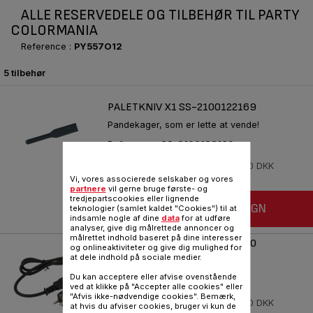
ALLE RESERVEDELE OG TILBEHØR TIL PARTY
COLORMANIA
Reference :
PY557O12
5 tilbehør
PALETKNIV X1 SS-2100122169
Pandekager, som er lette at vende!
Reference :
SS-2100122169
På lager
32,00 DKK
Vi, vores associerede selskaber og vores
partnere
vil gerne bruge første- og
tredjepartscookies eller lignende
FØJ TIL INDKØBSVOGN
teknologier (samlet kaldet "Cookies") til at
indsamle nogle af dine
data
for at udføre
analyser, give dig målrettede annoncer og
målrettet indhold baseret på dine interesser
STRØMLEDNING TS-01020680
og onlineaktiviteter og give dig mulighed for
at dele indhold på sociale medier.
Forlæng dit apparats levetid!
Du kan acceptere eller afvise ovenstående
Reference :
TS-01020680
ved at klikke på "Accepter alle cookies" eller
"Afvis ikke-nødvendige cookies". Bemærk,
På lager
55,00 DKK
at hvis du afviser cookies, bruger vi kun de