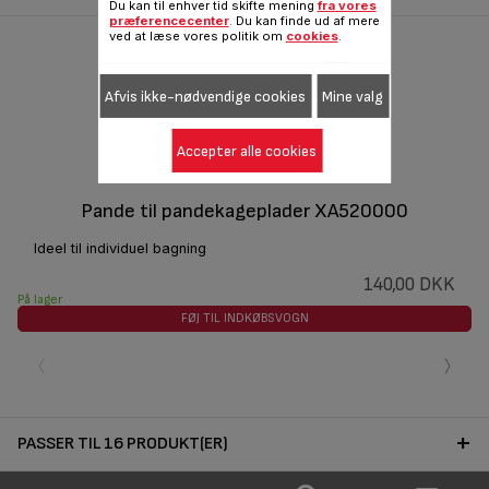
Du kan til enhver tid skifte mening
fra vores
præferencecenter
. Du kan finde ud af mere
ved at læse vores politik om
cookies
.
Afvis ikke-nødvendige cookies
Mine valg
Accepter alle cookies
Pande til pandekageplader XA520000
Ideel til individuel bagning
140,00 DKK
På lager
FØJ TIL INDKØBSVOGN
‹
›
PASSER TIL 16 PRODUKT(ER)