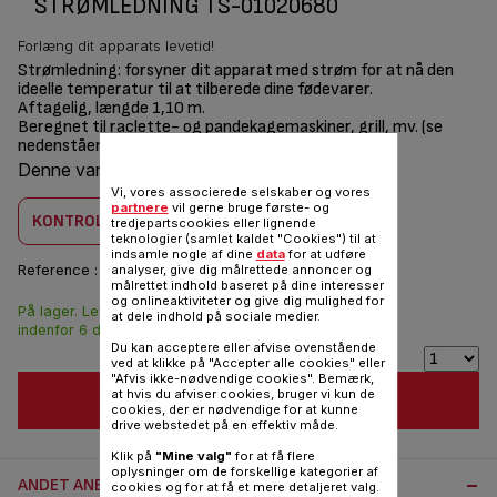
STRØMLEDNING TS-01020680
Forlæng dit apparats levetid!
Strømledning: forsyner dit apparat med strøm for at nå den
ideelle temperatur til at tilberede dine fødevarer.
Aftagelig, længde 1,10 m.
Beregnet til raclette- og pandekagemaskiner, grill, mv. (se
nedenstående liste over kompatible produkter)
Denne vare er kombatilbel med
16 produkt(er)
Vi, vores associerede selskaber og vores
partnere
vil gerne bruge første- og
KONTROLLER KOMBABILITET
tredjepartscookies eller lignende
teknologier (samlet kaldet "Cookies") til at
indsamle nogle af dine
data
for at udføre
analyser, give dig målrettede annoncer og
Reference :
TS-01020680
målrettet indhold baseret på dine interesser
og onlineaktiviteter og give dig mulighed for
På lager. Leveringen
55,00 DKK
at dele indhold på sociale medier.
indenfor 6 dage.
Du kan acceptere eller afvise ovenstående
ved at klikke på "Accepter alle cookies" eller
"Afvis ikke-nødvendige cookies". Bemærk,
at hvis du afviser cookies, bruger vi kun de
FØJ TIL INDKØBSVOGN
cookies, der er nødvendige for at kunne
drive webstedet på en effektiv måde.
Klik på
"Mine valg"
for at få flere
oplysninger om de forskellige kategorier af
ANDET ANBEFALET TILBEHØR:
cookies og for at få et mere detaljeret valg.