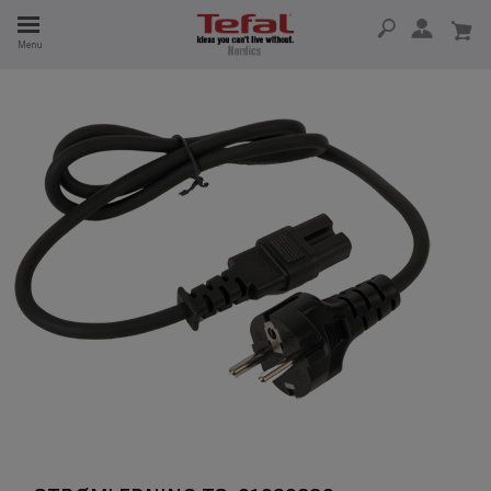
Menu
 I 15 ÅR