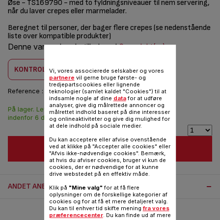
Øse - TS169790 - med to fyldningsniveauer til nem servering,
når du laver crepes eller marmelader.
Beregnet til personer, der bager flere crepes (se nedenstående
liste over kompatible produkter)
Denne vare er kombatilbel med
6 produkt(er)
KONTROLLER KOMBABILITET
Vi, vores associerede selskaber og vores
partnere
vil gerne bruge første- og
tredjepartscookies eller lignende
Reference :
TS-169790
teknologier (samlet kaldet "Cookies") til at
indsamle nogle af dine
data
for at udføre
analyser, give dig målrettede annoncer og
På lager. Leveringen
32,00 DKK
målrettet indhold baseret på dine interesser
indenfor 6 dage.
og onlineaktiviteter og give dig mulighed for
at dele indhold på sociale medier.
Du kan acceptere eller afvise ovenstående
ved at klikke på "Accepter alle cookies" eller
FØJ TIL INDKØBSVOGN
"Afvis ikke-nødvendige cookies". Bemærk,
at hvis du afviser cookies, bruger vi kun de
cookies, der er nødvendige for at kunne
drive webstedet på en effektiv måde.
ANDET ANBEFALET TILBEHØR:
Klik på
"Mine valg"
for at få flere
oplysninger om de forskellige kategorier af
cookies og for at få et mere detaljeret valg.
Du kan til enhver tid skifte mening
fra vores
præferencecenter
. Du kan finde ud af mere