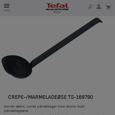
Menu
 I 15 ÅR
CREPE-/MARMELADEØSE TS-169790
Servér lækre, runde pandekager med denne multi-
pandekageøse.