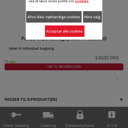
ved at læse vores politik om
cookies
.
Afvis ikke-nødvendige cookies
Mine valg
Accepter alle cookies
Pande til pandekageplader XA520000
Ideel til individuel bagning
140,00 DKK
På lager
FØJ TIL INDKØBSVOGN
‹
›
PASSER TIL 6 PRODUKT(ER)
Sikker betaling
Levering
Databeskyttelse
G S B