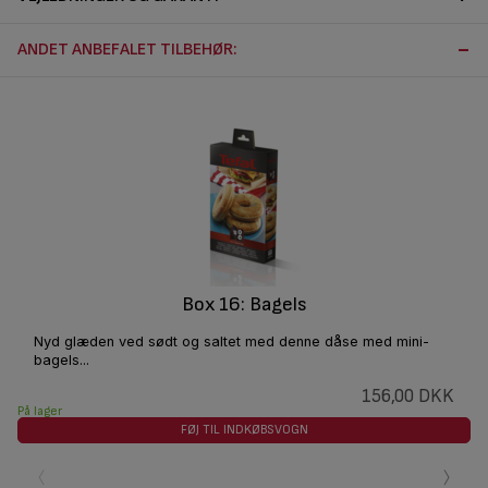
ANDET ANBEFALET TILBEHØR:
Box 16: Bagels
Nyd glæden ved sødt og saltet med denne dåse med mini-
bagels...
156,00 DKK
På lager
FØJ TIL INDKØBSVOGN
‹
›