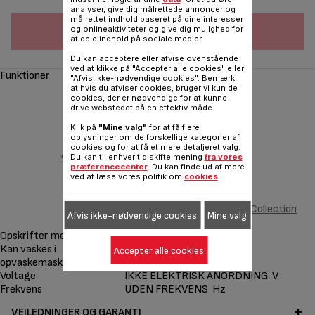
lager
analyser, give dig målrettede annoncer og
målrettet indhold baseret på dine interesser
og onlineaktiviteter og give dig mulighed for
FØJ TIL INDKØBSVOGN
at dele indhold på sociale medier.
Du kan acceptere eller afvise ovenstående
ved at klikke på "Accepter alle cookies" eller
Funktioner
"Afvis ikke-nødvendige cookies". Bemærk,
at hvis du afviser cookies, bruger vi kun de
cookies, der er nødvendige for at kunne
drive webstedet på en effektiv måde.
Klik på
"Mine valg"
for at få flere
oplysninger om de forskellige kategorier af
cookies og for at få et mere detaljeret valg.
‹
Du kan til enhver tid skifte mening
fra vores
præferencecenter
. Du kan finde ud af mere
ved at læse vores politik om
cookies
.
2 plader til bagel Snack Collection
Afvis ikke-nødvendige cookies
Mine valg
XA8116F0
Opskrifter medfølger
Kan vaskes i
Accepter alle cookies
opvaskemaskine
Voltage
IKKE ELEKTRISK ANORDNING V
Frekvens
UDEN FREKVENS Hz
VEJLEDNINGER OG GARANTI