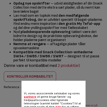
Opdag nye opskrifter
– udvid alsidigheden af din Snack
Collection med dette ekstra sæt plader, så du nemt kan
lave lækre bagel
Lav mad som en topkok med
den medfølgende
opskriftsbog
, der er udviklet specielt til bagel-pladerne.
Find endnu mere inspiration i
den gratis My Tefal-app
og del dine yndlingsopskrifter med fællesskabet
Nyd
pladsbesparende opbevaring
takket være det
lodrette design og de praktiske opbevaringsbokse, der
holder pladerne pænt organiseret
Nemme at rengøre
– aftagelige plader tåler
opvaskemaskine
Kompatible med Snack Collection-enhederne
SW34 / SW85 / SW86 / SW87
– designet til at passe
perfekt til kompatible modeller
Denne vare er kombatilbel med
2 produkt(er)
KONTROLLER KOMBABILITET
Reference :
XA8116F0
Vi, vores associerede selskaber og vores
156,00 DKK
partnere
vil gerne bruge første- og
tredjepartscookies eller lignende
teknologier (samlet kaldet "Cookies") til at
Send mail når varen er på
indsamle nogle af dine
data
for at udføre