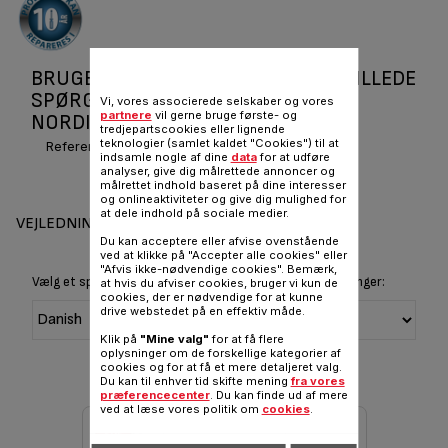
BRUGERVEJLEDNINGER OG OFTE STILLEDE
SPØRGSMÅL BBQ 3 IN 1 TABLE BLK
Vi, vores associerede selskaber og vores
partnere
vil gerne bruge første- og
NORDIC BG910815
tredjepartscookies eller lignende
teknologier (samlet kaldet "Cookies") til at
Reference :
BG910815
indsamle nogle af dine
data
for at udføre
analyser, give dig målrettede annoncer og
målrettet indhold baseret på dine interesser
og onlineaktiviteter og give dig mulighed for
at dele indhold på sociale medier.
VEJLEDNINGER OG GARANTI
Du kan acceptere eller afvise ovenstående
ved at klikke på "Accepter alle cookies" eller
"Afvis ikke-nødvendige cookies". Bemærk,
Vælg et sprog for at vise instruktioner og brugervejledninger:
at hvis du afviser cookies, bruger vi kun de
cookies, der er nødvendige for at kunne
drive webstedet på en effektiv måde.
Klik på
"Mine valg"
for at få flere
oplysninger om de forskellige kategorier af
cookies og for at få et mere detaljeret valg.
Du kan til enhver tid skifte mening
fra vores
præferencecenter
. Du kan finde ud af mere
ved at læse vores politik om
cookies
.