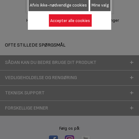
Afvis ikke-nødvendige cookies
Mine valg
Accepter alle cookies
Hent manual
Garantioplysninger
OFTE STILLEDE SPØRGSMÅL
SÅDAN KAN DU BEDRE BRUGE DIT PRODUKT
VEDLIGEHOLDELSE OG RENGØRING
TEKNISK SUPPORT
FORSKELLIGE EMNER
Følg os på: