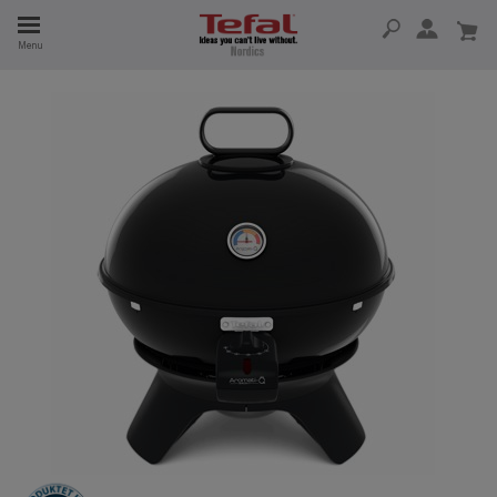
Menu
 I 15 ÅR