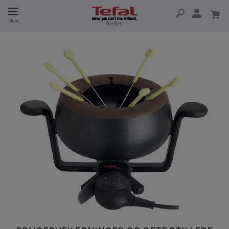
Menu
 I 15 ÅR