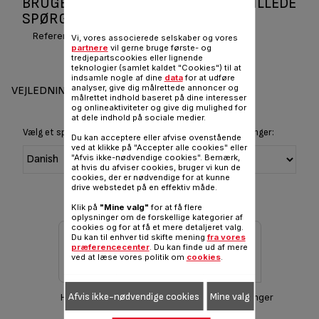
BRUGERVEJLEDNINGER OG OFTE STILLEDE
SPØRGSMÅL PRINCIPIO EF150212
Reference :
EF150212
Vi, vores associerede selskaber og vores
partnere
vil gerne bruge første- og
tredjepartscookies eller lignende
teknologier (samlet kaldet "Cookies") til at
indsamle nogle af dine
data
for at udføre
analyser, give dig målrettede annoncer og
VEJLEDNINGER OG GARANTI
målrettet indhold baseret på dine interesser
og onlineaktiviteter og give dig mulighed for
at dele indhold på sociale medier.
Vælg et sprog for at vise instruktioner og brugervejledninger:
Du kan acceptere eller afvise ovenstående
ved at klikke på "Accepter alle cookies" eller
"Afvis ikke-nødvendige cookies". Bemærk,
at hvis du afviser cookies, bruger vi kun de
cookies, der er nødvendige for at kunne
drive webstedet på en effektiv måde.
Klik på
"Mine valg"
for at få flere
oplysninger om de forskellige kategorier af
cookies og for at få et mere detaljeret valg.
Du kan til enhver tid skifte mening
fra vores
præferencecenter
. Du kan finde ud af mere
ved at læse vores politik om
cookies
.
Afvis ikke-nødvendige cookies
Mine valg
Hent manual
Garantioplysninger