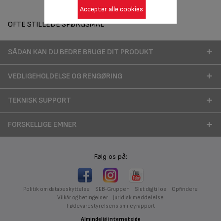
Accepter alle cookies
OFTE STILLEDE SPØRGSMÅL
SÅDAN KAN DU BEDRE BRUGE DIT PRODUKT
VEDLIGEHOLDELSE OG RENGØRING
TEKNISK SUPPORT
FORSKELLIGE EMNER
Følg os på:
Politik om databeskyttelse
SEB-Gruppen
Slut dig til os
Opfindere
Vilkår og betingelser
Juridisk meddelelse
Fødevarestyrelsens smileyrapport
Almindelig internetside