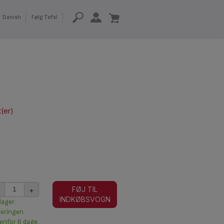
Danish
Følg Tefal
t(er)
+
FØJ TIL
INDKØBSVOGN
lager.
veringen
enfor 6 dage.