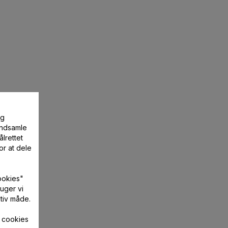
og
 indsamle
lrettet
or at dele
ookies"
uger vi
tiv måde.
f cookies