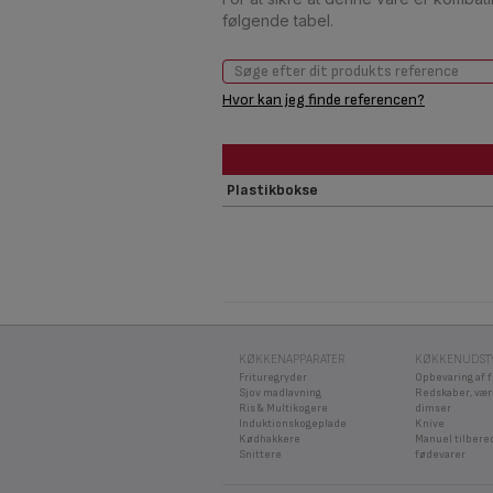
følgende tabel.
Hvor kan jeg finde referencen?
Plastikbokse
KØKKENAPPARATER
KØKKENUDST
Frituregryder
Opbevaring af 
Sjov madlavning
Redskaber, vær
Ris & Multikogere
dimser
Induktionskogeplade
Knive
Kødhakkere
Manuel tilbere
Snittere
fødevarer