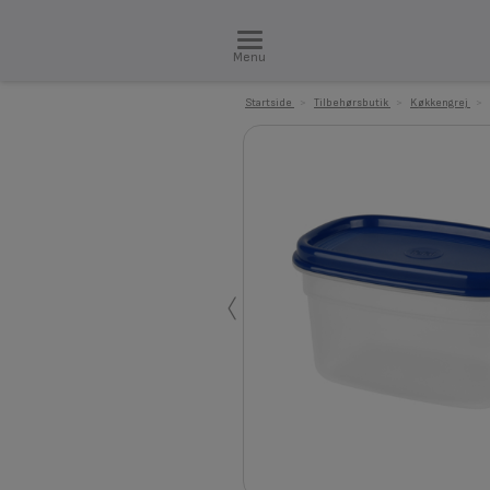
Menu
Startside
>
Tilbehørsbutik
>
Køkkengrej
>
‹