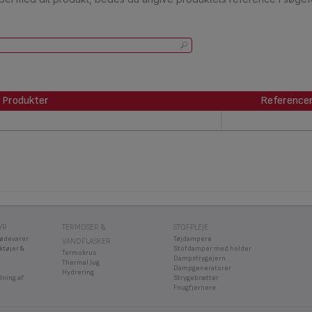
Produkter
Reference
Produkter
Reference
YR
TERMOSER &
STOFPLEJE
fødevarer
Tøjdampere
VANDFLASKER
ktøjer &
Stofdamper med holder
Termokrus
Dampstrygejern
Thermal Jug
Dampgeneratorer
Hydrering
dning af
Strygebrætter
Fnugfjernere