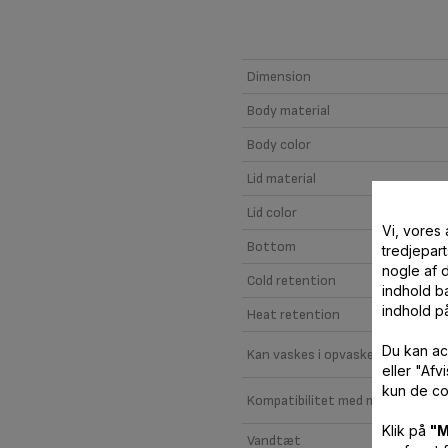
Dimension
Body material
Body color
Lid material
Lid color
Vi, vores
Bottom
tredjepart
nogle af 
Cold retention
indhold ba
indhold p
Heat retention
Du kan ac
Kan vaskes i opvaskemaskine
eller "Af
kun de co
Kompatibilitet med mikrobølgeo
Klik på
"M
Vandtæt