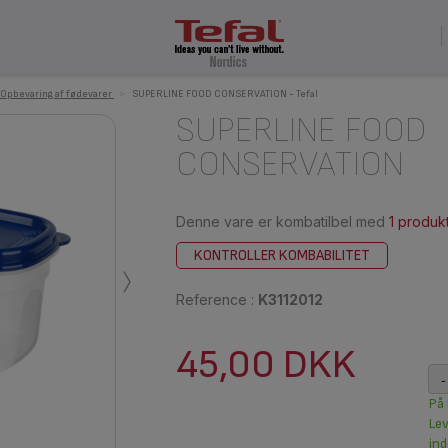
Opbevaring af fødevarer
>
SUPERLINE FOOD CONSERVATION - Tefal
SUPERLINE FOOD
CONSERVATION
Denne vare er kombatilbel med
1 produk
›
KONTROLLER KOMBABILITET
Reference :
K3112012
45,00 DKK
-
På 
Le
ind