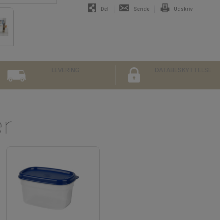
Del
Sende
Udskriv
LEVERING
DATABESKYTTELSE
er