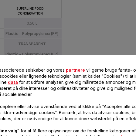
SUPERLINE FOOD
CONSERVATION
0,50 L
Plastic - Polypropylenex (PP)
TRANSPARENT
Plastic - Polypropylenex (PP)
BLÅ
 associerede selskaber og vores
partnere
vil gerne bruge første- 
STANDARD
scookies eller lignende teknologier (samlet kaldet "Cookies") til at
dine
data
for at udføre analyser, give dig målrettede annoncer og må
Not relevant
seret på dine interesser og onlineaktiviteter og give dig mulighed f
å sociale medier.
Not relevant
ceptere eller afvise ovenstående ved at klikke på "Accepter alle c
vis ikke-nødvendige cookies". Bemærk, at hvis du afviser cookies, br
okies, der er nødvendige for at kunne drive webstedet på en effek
vn
ine valg"
for at få flere oplysninger om de forskellige kategorier a
Not relevant