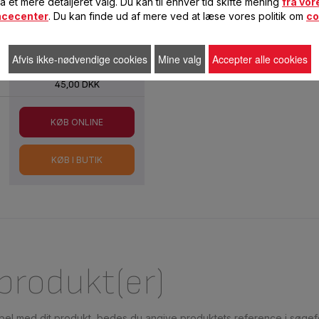
få et mere detaljeret valg. Du kan til enhver tid skifte mening
fra vor
ncecenter
. Du kan finde ud af mere ved at læse vores politik om
co
Afvis ikke-nødvendige cookies
Mine valg
Accepter alle cookies
45,00 DKK
KØB ONLINE
KØB I BUTIK
 produkt(er)
ibel med dit produkt, bedes du angive produktets reference i søgefe