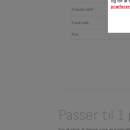
og for at 
præfere
Freezer safe
Food safe
Pris
Passer til 1
For at sikre at denne vare er kombat