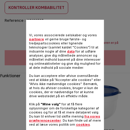
KONTROLLER KOMBABILITET
Reference :
K3111512
67,00 DKK
Vi, vores associerede selskaber og vores
partnere
vil gerne bruge første- og
Send mail når varen er på
tredjepartscookies eller lignende
teknologier (samlet kaldet "Cookies") til at
lager
indsamle nogle af dine
data
for at udføre
analyser, give dig målrettede annoncer og
FØJ TIL INDKØBSVOGN
målrettet indhold baseret på dine interesser
og onlineaktiviteter og give dig mulighed for
at dele indhold på sociale medier.
Funktioner
Du kan acceptere eller afvise ovenstående
ved at klikke på "Accepter alle cookies" eller
"Afvis ikke-nødvendige cookies". Bemærk,
at hvis du afviser cookies, bruger vi kun de
cookies, der er nødvendige for at kunne
drive webstedet på en effektiv måde.
Klik på
"Mine valg"
for at få flere
oplysninger om de forskellige kategorier af
‹
cookies og for at få et mere detaljeret valg.
Du kan til enhver tid skifte mening
fra vores
præferencecenter
. Du kan finde ud af mere
ved at læse vores politik om
cookies
.