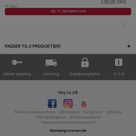
156,00 DKK
På lager
FØJ TIL INDKØBSVOGN
‹
›
PASSER TIL 2 PRODUKT(ER)
Sikker betaling
Levering
Databeskyttelse
G S B
Følg os på:
Politik om databeskyttelse
SEB-Gruppen
Slut dig til os
Opfindere
Vilkår og betingelser
Juridisk meddelelse
Fødevarestyrelsens smileyrapport
Almindelig internetside