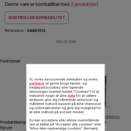
Denne vare er kombatilbel med
2 produkt(er)
KONTROLLER KOMBABILITET
Reference :
XA801512
195,00 DKK
Funktioner
Vi, vores associerede selskaber og vores
partnere
vil gerne bruge første- og
tredjepartscookies eller lignende
‹
teknologier (samlet kaldet "Cookies") til at
indsamle nogle af dine
data
for at udføre
analyser, give dig målrettede annoncer og
målrettet indhold baseret på dine interesser
og onlineaktiviteter og give dig mulighed for
at dele indhold på sociale medier.
Box 15: Mini madeleines
Du kan acceptere eller afvise ovenstående
Produktkompatibilitet
Snack collection
ved at klikke på "Accepter alle cookies" eller
Farver
black
"Afvis ikke-nødvendige cookies". Bemærk,