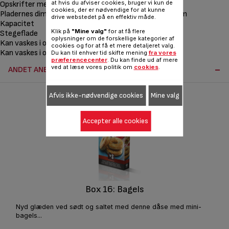
at hvis du afviser cookies, bruger vi kun de
Opskrifter medfølger
cookies, der er nødvendige for at kunne
Pladernes dimensioner
22,5 x 13 cm cm
drive webstedet på en effektiv måde.
Kapacitet
kg kg
Klik på
"Mine valg"
for at få flere
Stegeflade
292.5 cm²
oplysninger om de forskellige kategorier af
Kan vaskes i opvaskemaskine
cookies og for at få et mere detaljeret valg.
Kan vaskes i opvaskemaskine - detaljer
plates only
Du kan til enhver tid skifte mening
fra vores
præferencecenter
. Du kan finde ud af mere
ved at læse vores politik om
cookies
.
ANDET ANBEFALET TILBEHØR:
Afvis ikke-nødvendige cookies
Mine valg
Accepter alle cookies
Box 16: Bagels
Nyd glæden ved sødt og saltet med denne dåse med mini-
bagels...