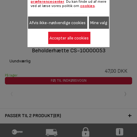
præferencecenter
. Du kan finde ud af mere
ved at læse vores politik om
cookies
.
Afvis ikke-nødvendige cookies
Mine valg
Accepter alle cookies
Beholderhætte CS-10000053
Uundværlig
47,00 DKK
På lager
FØJ TIL INDKØBSVOGN
‹
›
PASSER TIL 2 PRODUKT(ER)