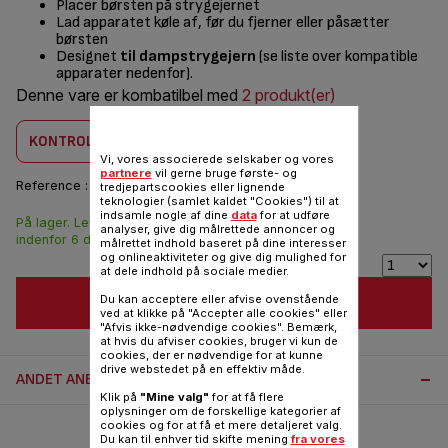
Placer børsten på strygejernet
Lad apparatet køle af, før du fjerner eller påsætter
børsten
Designet
til dampstrygejern
(se liste over kompatible
apparater nedenfor).
Denne vare er kombatilbel med
2 produkt(er)
KONTROLLER KOMBABILITET
Vi, vores associerede selskaber og vores
partnere
vil gerne bruge første- og
Reference :
SS-1810002371
tredjepartscookies eller lignende
teknologier (samlet kaldet "Cookies") til at
indsamle nogle af dine
data
for at udføre
På lager. Leveringen
70,00 DKK
analyser, give dig målrettede annoncer og
indenfor 6 dage.
målrettet indhold baseret på dine interesser
og onlineaktiviteter og give dig mulighed for
at dele indhold på sociale medier.
Du kan acceptere eller afvise ovenstående
FØJ TIL INDKØBSVOGN
ved at klikke på "Accepter alle cookies" eller
"Afvis ikke-nødvendige cookies". Bemærk,
at hvis du afviser cookies, bruger vi kun de
cookies, der er nødvendige for at kunne
drive webstedet på en effektiv måde.
ANDET ANBEFALET TILBEHØR:
Klik på
"Mine valg"
for at få flere
oplysninger om de forskellige kategorier af
cookies og for at få et mere detaljeret valg.
Du kan til enhver tid skifte mening
fra vores