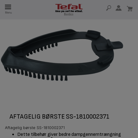
Menu
 I 15 ÅR
AFTAGELIG BØRSTE SS-1810002371
Aftagelig børste SS-1810002371
Dette tilbehør giver bedre dampgennemtrængning