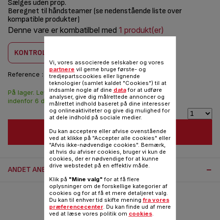
Sælges uden prop.
Beregnet til håndsteamer (se nedenstående liste over
kompatible produkter)
Denne vare er kombatilbel med
1 produkt(er)
KONTROLLER KOMBABILITET
Vi, vores associerede selskaber og vores
partnere
vil gerne bruge første- og
Reference :
FS-9100038029
tredjepartscookies eller lignende
teknologier (samlet kaldet "Cookies") til at
indsamle nogle af dine
data
for at udføre
På lager. Leveringen
55,00 DKK
analyser, give dig målrettede annoncer og
indenfor 6 dage.
målrettet indhold baseret på dine interesser
og onlineaktiviteter og give dig mulighed for
at dele indhold på sociale medier.
FØJ TIL INDKØBSVOGN
Du kan acceptere eller afvise ovenstående
ved at klikke på "Accepter alle cookies" eller
"Afvis ikke-nødvendige cookies". Bemærk,
at hvis du afviser cookies, bruger vi kun de
cookies, der er nødvendige for at kunne
drive webstedet på en effektiv måde.
ANDET ANBEFALET TILBEHØR:
Klik på
"Mine valg"
for at få flere
oplysninger om de forskellige kategorier af
cookies og for at få et mere detaljeret valg.
Du kan til enhver tid skifte mening
fra vores
præferencecenter
. Du kan finde ud af mere
ved at læse vores politik om
cookies
.