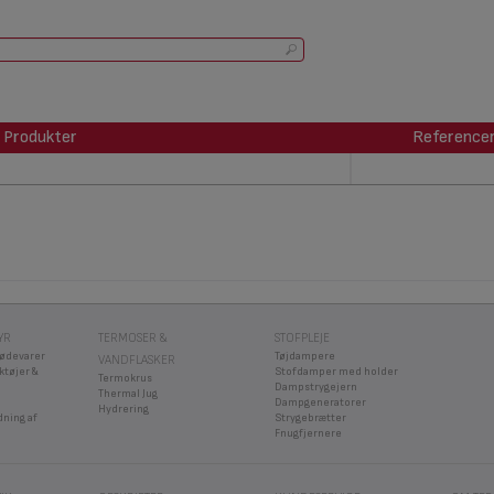
Produkter
Reference
Produkter
Reference
YR
TERMOSER &
STOFPLEJE
fødevarer
Tøjdampere
VANDFLASKER
ktøjer &
Stofdamper med holder
Termokrus
Dampstrygejern
Thermal Jug
Dampgeneratorer
Hydrering
dning af
Strygebrætter
Fnugfjernere