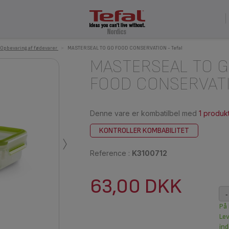
Opbevaring af fødevarer
>
MASTERSEAL TO GO FOOD CONSERVATION - Tefal
MASTERSEAL TO 
FOOD CONSERVAT
Denne vare er kombatilbel med
1 produk
›
KONTROLLER KOMBABILITET
Reference :
K3100712
63,00 DKK
-
På 
Le
ind