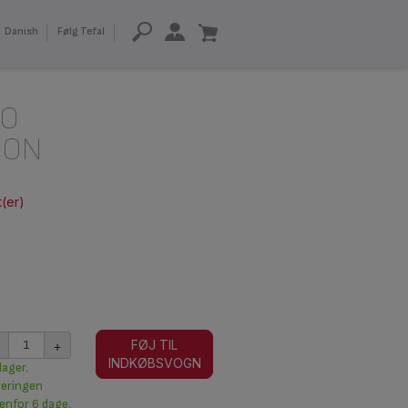
Danish
Følg Tefal
GO
ION
t(er)
+
FØJ TIL
INDKØBSVOGN
lager.
veringen
enfor 6 dage.