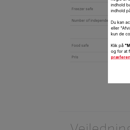
indhold ba
Freezer safe
indhold p
Number of independent parts
Du kan ac
eller "Af
kun de co
Klik på
"M
Food safe
og for at 
præfere
Pris
Vejlednin