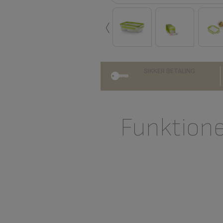
‹
SIKKER BETALING
Funktion