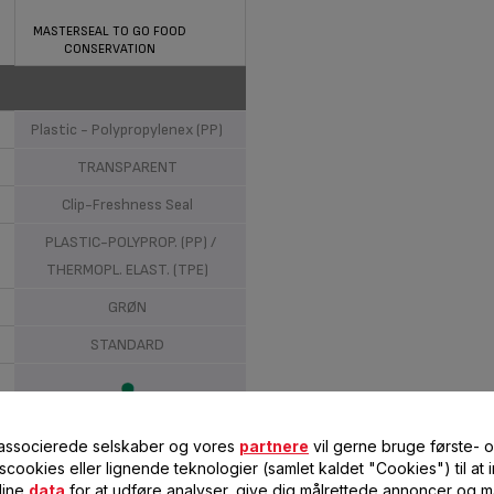
MASTERSEAL TO GO FOOD
CONSERVATION
Plastic - Polypropylenex (PP)
TRANSPARENT
Clip-Freshness Seal
PLASTIC-POLYPROP. (PP) /
THERMOPL. ELAST. (TPE)
GRØN
STANDARD
vn
 associerede selskaber og vores
partnere
vil gerne bruge første- 
scookies eller lignende teknologier (samlet kaldet "Cookies") til at
Not relevant
dine
data
for at udføre analyser, give dig målrettede annoncer og må