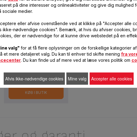
seret på dine interesser og onlineaktiviteter og give dig mulighed f
å sociale medier.
2
ceptere eller afvise ovenstående ved at klikke på "Accepter alle c
vis ikke-nødvendige cookies". Bemærk, at hvis du afviser cookies, br
okies, der er nødvendige for at kunne drive webstedet på en effek
ine valg"
for at få flere oplysninger om de forskellige kategorier a
få et mere detaljeret valg. Du kan til enhver tid skifte mening
fra vor
ncecenter
. Du kan finde ud af mere ved at læse vores politik om
co
63,00 DKK
KØB ONLINE
Afvis ikke-nødvendige cookies
Mine valg
Accepter alle cookies
KØB I BUTIK
ger og garanti