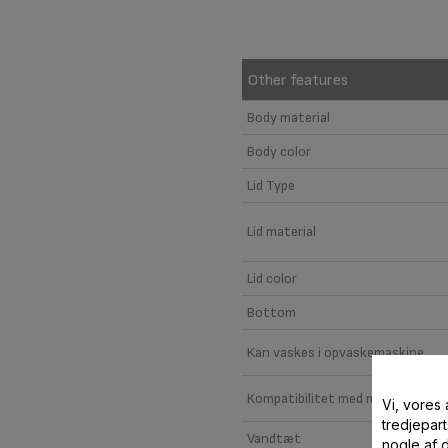
Other features
Body material
Body color
Lid Type
Lid material
Lid color
Bottom
Kan vaskes i opvaskemaskine
Kompatibilitet med mikrobølgeo
Vi, vores
tredjepart
Vandtæt
nogle af 