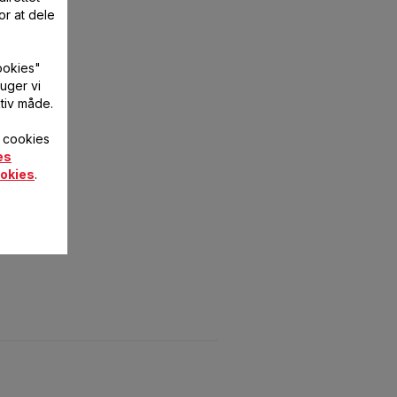
or at dele
ookies"
uger vi
tiv måde.
f cookies
es
okies
.