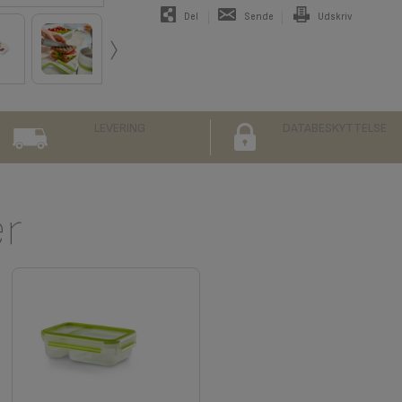
Del
Sende
Udskriv
›
LEVERING
DATABESKYTTELSE
er