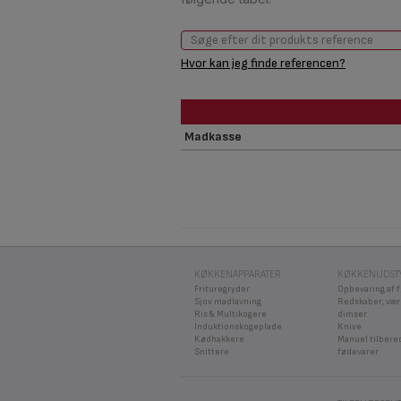
Hvor kan jeg finde referencen?
Madkasse
KØKKENAPPARATER
KØKKENUDST
Frituregryder
Opbevaring af 
Sjov madlavning
Redskaber, vær
Ris & Multikogere
dimser
Induktionskogeplade
Knive
Kødhakkere
Manuel tilbere
Snittere
fødevarer