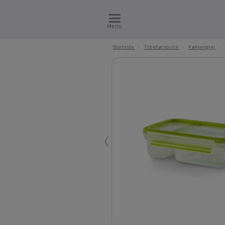
Menu
Startside
>
Tilbehørsbutik
>
Køkkengrej
>
‹