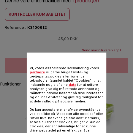
Denne vare er kombatilbel med
1 produkt(er)
KONTROLLER KOMBABILITET
Reference :
K3100612
45,00 DKK
Send mail når varen er på
lager
FØJ TIL INDKØBSVOGN
Vi, vores associerede selskaber og vores
partnere
vil gerne bruge første- og
tredjepartscookies eller lignende
teknologier (samlet kaldet "Cookies") til at
Funktioner
indsamle nogle af dine
data
for at udføre
analyser, give dig målrettede annoncer og
målrettet indhold baseret på dine interesser
og onlineaktiviteter og give dig mulighed for
at dele indhold på sociale medier.
Du kan acceptere eller afvise ovenstående
ved at klikke på "Accepter alle cookies" eller
‹
"Afvis ikke-nødvendige cookies". Bemærk,
at hvis du afviser cookies, bruger vi kun de
cookies, der er nødvendige for at kunne
drive webstedet på en effektiv måde.