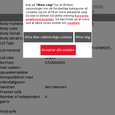
Klik på
"Mine valg"
for at få flere
MASTERSEAL TO GO FOOD
oplysninger om de forskellige kategorier af
CONSERVATION
cookies og for at få et mere detaljeret valg.
Du kan til enhver tid skifte mening
fra vores
Other features
præferencecenter
. Du kan finde ud af mere
ved at læse vores politik om
cookies
.
Body material
Plastic - Polypropylenex (PP)
Body color
TRANSPARENT
Body Detail
2 INSERTS
Afvis ikke-nødvendige cookies
Mine valg
Body detail color
GRØN
Lid Type
Clip-Freshness Seal
PLASTIC-POLYPROP. (PP) / THERMOPL.
Accepter alle cookies
Lid material
ELAST. (TPE)
Lid color
GRØN
Bottom
STANDARD
Kan vaskes i
opvaskemaskine
Kompatibilitet med
mikrobølgeovn
Vandtæt
Not relevant
Freezer safe
Number of independent
4
parts
Food safe