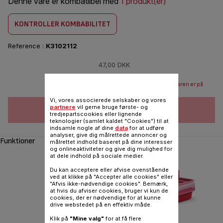
Denne vare er kombatilbel med
1 produkt(er)
KONTROLLER KOMBABILITET
Reference :
K3102112
47,00 DKK
Send mail når varen er på
lager
Vi, vores associerede selskaber og vores
partnere
vil gerne bruge første- og
FØJ TIL INDKØBSVOGN
tredjepartscookies eller lignende
teknologier (samlet kaldet "Cookies") til at
indsamle nogle af dine
data
for at udføre
analyser, give dig målrettede annoncer og
Funktioner
målrettet indhold baseret på dine interesser
og onlineaktiviteter og give dig mulighed for
at dele indhold på sociale medier.
Du kan acceptere eller afvise ovenstående
ved at klikke på "Accepter alle cookies" eller
"Afvis ikke-nødvendige cookies". Bemærk,
at hvis du afviser cookies, bruger vi kun de
‹
cookies, der er nødvendige for at kunne
drive webstedet på en effektiv måde.
Klik på
"Mine valg"
for at få flere