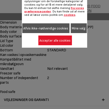
oplysninger om de forskellige kategorier af
cookies og for at få et mere detaljeret valg.
MASTERSEAL MICRO FOOD
Du kan til enhver tid skifte mening
fra vores
CONSERVATION
præferencecenter
. Du kan finde ud af mere
ved at læse vores politik om
cookies
.
Other features
Dimension
0,8 L
Body material
Plastic - Polypropylenex (PP)
Afvis ikke-nødvendige cookies
Mine valg
Body color
RØD
Body surface finish
Opaque - High Gloss
Accepter alle cookies
Lid Type
CLIP-FRESHNESS SEAL
Lid color
RØD
Bottom
STANDARD
Kan vaskes i opvaskemaskine
Kompatibilitet med
mikrobølgeovn
Vandtæt
Not relevant
Freezer safe
Number of independent
2
parts
Food safe
VEJLEDNINGER OG GARANTI