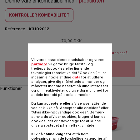
Denne vare er kombatilbel med
1 produkt(er)
KONTROLLER KOMBABILITET
Reference :
K3102012
70,00 DKK
Send mail når varen er på
lager
Vi, vores associerede selskaber og vores
partnere
vil gerne bruge første- og
FØJ TIL INDKØBSVOGN
tredjepartscookies eller lignende
teknologier (samlet kaldet "Cookies") til at
indsamle nogle af dine
data
for at udføre
analyser, give dig målrettede annoncer og
målrettet indhold baseret på dine interesser
Funktioner
og onlineaktiviteter og give dig mulighed for
at dele indhold på sociale medier.
Du kan acceptere eller afvise ovenstående
ved at klikke på "Accepter alle cookies" eller
"Afvis ikke-nødvendige cookies". Bemærk,
at hvis du afviser cookies, bruger vi kun de
cookies, der er nødvendige for at kunne
‹
drive webstedet på en effektiv måde.
Klik på
"Mine valg"
for at få flere
oplysninger om de forskellige kategorier af