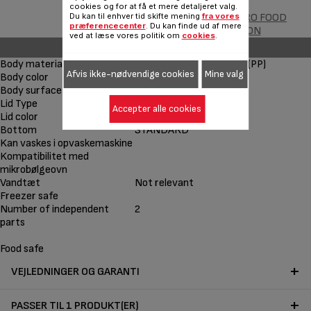
cookies og for at få et mere detaljeret valg.
MASTERSEAL MICRO FOOD
Du kan til enhver tid skifte mening
fra vores
præferencecenter
. Du kan finde ud af mere
CONSERVATION
ved at læse vores politik om
cookies
.
Other features
Body material
Plastic - Polypropylenex (PP)
Afvis ikke-nødvendige cookies
Mine valg
Body color
RØD
Body surface finish
Opaque - High Gloss
Lid Type
CLIP-FRESHNESS SEAL
Accepter alle cookies
Lid color
RØD
Bottom
STANDARD
Kan vaskes i opvaskemaskine
Kompatibilitet med
mikrobølgeovn
Vandtæt
Not relevant
Freezer safe
Number of independent
2
parts
Food safe
VEJLEDNINGER OG GARANTI
PASSER TIL 1 PRODUKT(ER)