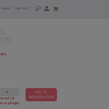
Danish
Følg Tefal
SS
ION
t(er)
+
FØJ TIL
INDKØBSVOGN
d mail når
en er på lager