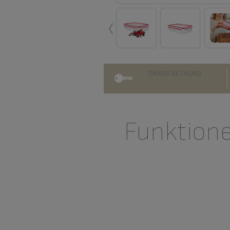
‹
SIKKER BETALING
Funktion