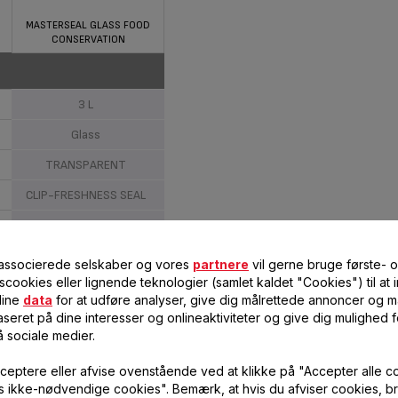
MASTERSEAL GLASS FOOD
CONSERVATION
3 L
Glass
TRANSPARENT
CLIP-FRESHNESS SEAL
RØD
STANDARD
 associerede selskaber og vores
partnere
vil gerne bruge første- 
scookies eller lignende teknologier (samlet kaldet "Cookies") til at
dine
data
for at udføre analyser, give dig målrettede annoncer og må
seret på dine interesser og onlineaktiviteter og give dig mulighed f
vn
å sociale medier.
No
ceptere eller afvise ovenstående ved at klikke på "Accepter alle c
vis ikke-nødvendige cookies". Bemærk, at hvis du afviser cookies, br