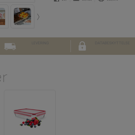
›
LEVERING
DATABESKYTTELSE
er