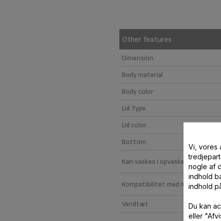
Other features
Dimension
Body material
Body color
Lid Type
Lid color
Bottom
Vi, vores
tredjepart
Kan vaskes i opvaskemaskine
nogle af 
indhold ba
Kompatibilitet med mikrobølgeo
indhold p
Vandtæt
Du kan ac
eller "Af