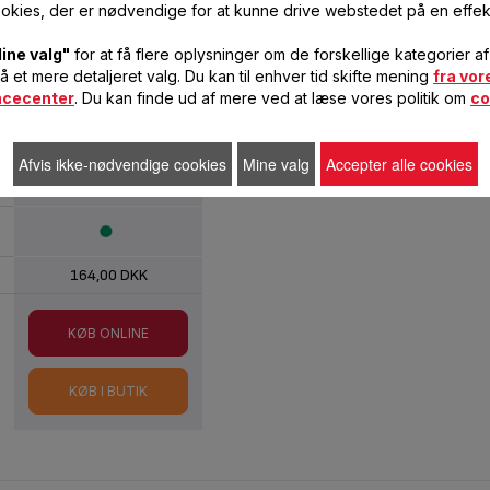
okies, der er nødvendige for at kunne drive webstedet på en effek
ine valg"
for at få flere oplysninger om de forskellige kategorier a
få et mere detaljeret valg. Du kan til enhver tid skifte mening
fra vor
ncecenter
. Du kan finde ud af mere ved at læse vores politik om
co
2
1
Afvis ikke-nødvendige cookies
Mine valg
Accepter alle cookies
164,00 DKK
KØB ONLINE
KØB I BUTIK