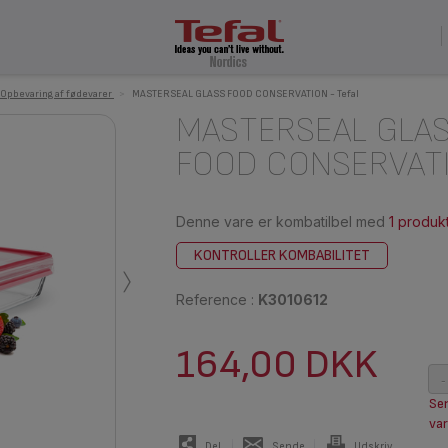
Opbevaring af fødevarer
>
MASTERSEAL GLASS FOOD CONSERVATION - Tefal
MASTERSEAL GLA
FOOD CONSERVAT
Denne vare er kombatilbel med
1 produk
›
KONTROLLER KOMBABILITET
Reference :
K3010612
164,00 DKK
-
Sen
var
Del
Sende
Udskriv