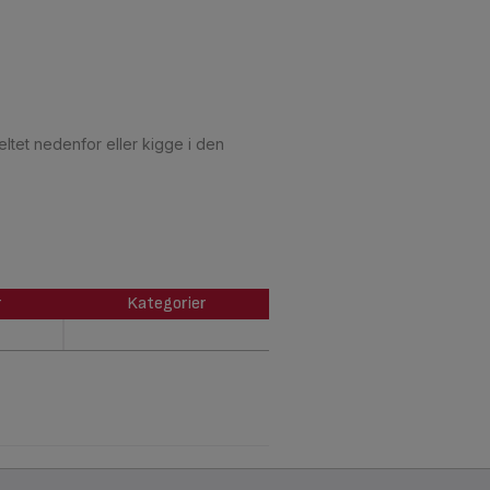
ltet nedenfor eller kigge i den
r
Kategorier
r
Kategorier