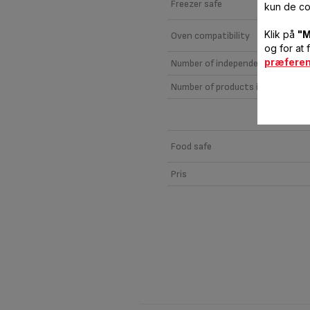
Freezer safe
kun de co
Klik på
"M
Oven compatibility
og for at 
præfere
Number of independent parts
Number of products in package
Food safe
Pris