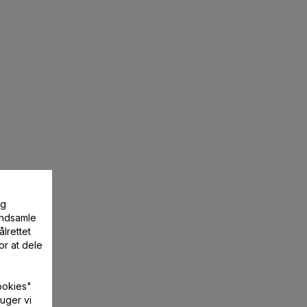
og
 indsamle
lrettet
or at dele
ookies"
uger vi