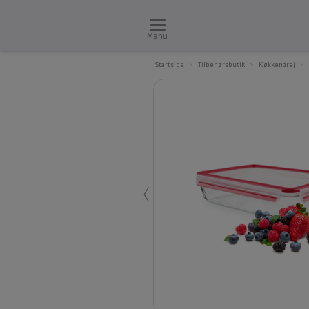
Menu
Startside
>
Tilbehørsbutik
>
Køkkengrej
>
‹