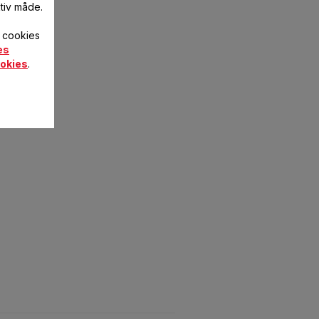
tiv måde.
f cookies
es
okies
.