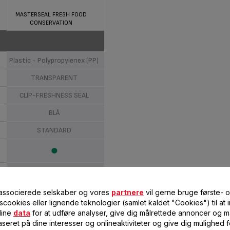
MASTERSEAL FRESH FOOD
CONSERVATION
Plastic - Polypropylenex (PP)
TRANSPARENT
CLIP-FRESHNESS SEAL
BLÅ
STANDARD
vn
 associerede selskaber og vores
partnere
vil gerne bruge første- 
Not relevant
scookies eller lignende teknologier (samlet kaldet "Cookies") til at
dine
data
for at udføre analyser, give dig målrettede annoncer og må
seret på dine interesser og onlineaktiviteter og give dig mulighed f