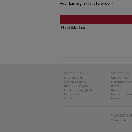
Hvor kan jeg finde referencen?
Plastikbokse
KØKKENAPPARATER
KØKKENUDST
Frituregryder
Opbevaring af 
Sjov madlavning
Redskaber, vær
Ris & Multikogere
dimser
Induktionskogeplade
Knive
Kødhakkere
Manuel tilbere
Snittere
fødevarer
TILBEHØRSBUT
Tilbehørsbutik