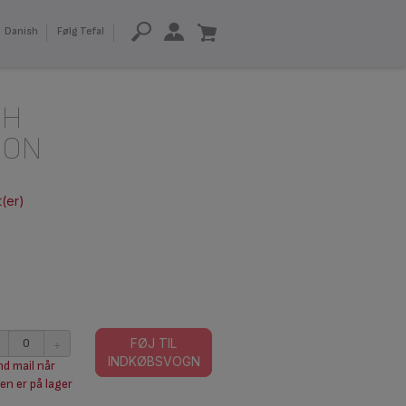
Danish
Følg Tefal
SH
ION
t(er)
+
FØJ TIL
INDKØBSVOGN
d mail når
en er på lager