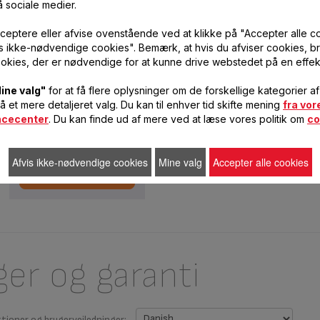
å sociale medier.
2
ceptere eller afvise ovenstående ved at klikke på "Accepter alle c
vis ikke-nødvendige cookies". Bemærk, at hvis du afviser cookies, br
okies, der er nødvendige for at kunne drive webstedet på en effek
ine valg"
for at få flere oplysninger om de forskellige kategorier a
39,00 DKK
få et mere detaljeret valg. Du kan til enhver tid skifte mening
fra vor
ncecenter
. Du kan finde ud af mere ved at læse vores politik om
co
KØB ONLINE
Afvis ikke-nødvendige cookies
Mine valg
Accepter alle cookies
KØB I BUTIK
ger og garanti
ktioner og brugervejledninger: