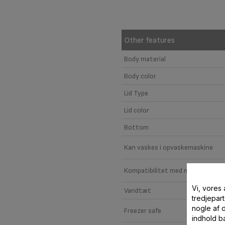
Other features
Body material
Body color
Lid Type
Lid color
Bottom
Kan vaskes i opvaskemaskine
Kompatibilitet med mikrobølgeo
Vi, vores
Vandtæt
tredjepart
nogle af 
Freezer safe
indhold ba