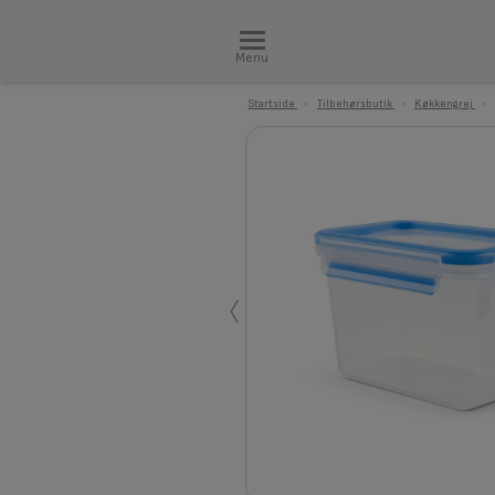
Menu
Startside
>
Tilbehørsbutik
>
Køkkengrej
>
‹