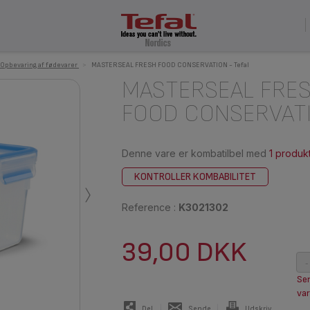
Opbevaring af fødevarer
>
MASTERSEAL FRESH FOOD CONSERVATION - Tefal
MASTERSEAL FRE
FOOD CONSERVAT
Denne vare er kombatilbel med
1 produk
›
KONTROLLER KOMBABILITET
Reference :
K3021302
39,00 DKK
-
Sen
var
Del
Sende
Udskriv