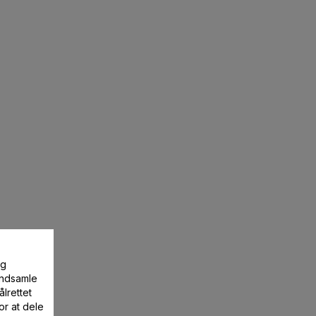
og
 indsamle
lrettet
or at dele