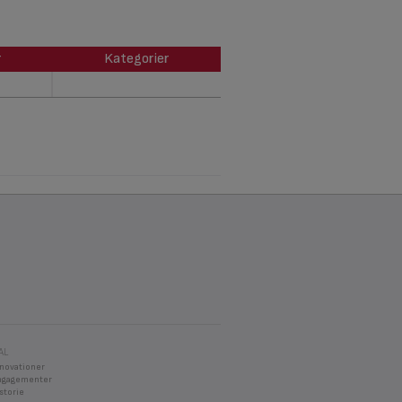
r
Kategorier
r
Kategorier
AL
nnovationer
ngagementer
storie