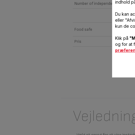
indhold p
Number of independent parts
Du kan ac
eller "Af
kun de co
Food safe
Klik på
"M
Pris
og for at 
præfere
Vejlednin
Vælg et sprog for at vise instru