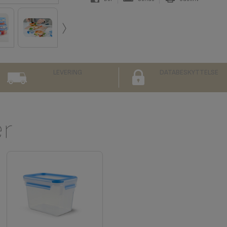
›
LEVERING
DATABESKYTTELSE
er