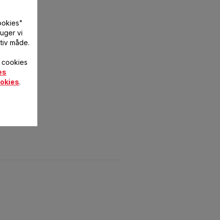
ookies"
uger vi
tiv måde.
f cookies
es
okies
.