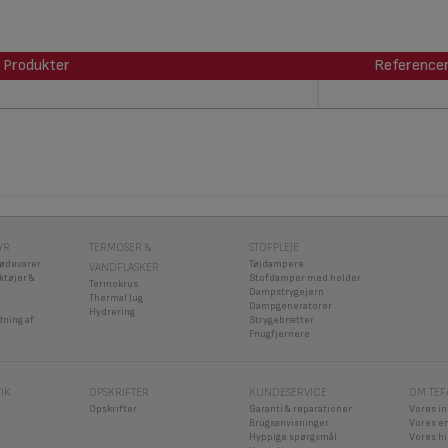
Produkter
Reference
Produkter
Reference
YR
TERMOSER &
STOFPLEJE
fødevarer
Tøjdampere
VANDFLASKER
ktøjer &
Stofdamper med holder
Termokrus
Dampstrygejern
Thermal Jug
Dampgeneratorer
Hydrering
dning af
Strygebrætter
Fnugfjernere
IK
OPSKRIFTER
KUNDESERVICE
OM TEF
Opskrifter
Garanti & reparationer
Vores i
Brugsanvisninger
Vores e
Hyppige spørgsmål
Vores hi