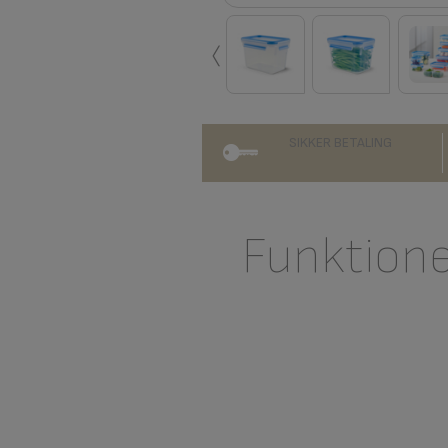
‹
SIKKER BETALING
Funktion