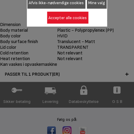
Afvis ikke-nødvendige cookies
Mine valg
Accepter alle cookies
KW CHEESE CELLAR
Dimension
31X19X9 CM
Body material
Plastic - Polypropylenex (PP)
Body color
HVID
Body surface finish
Translucent - Matt
Lid color
TRANSPARENT
Cold retention
Not relevant
Heat retention
Not relevant
Kan vaskes i opvaskemaskine
PASSER TIL 1 PRODUKT(ER)
Sikker betaling
Levering
Databeskyttelse
G S B
Følg os på: