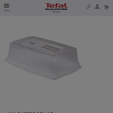
Menu
 I 15 ÅR