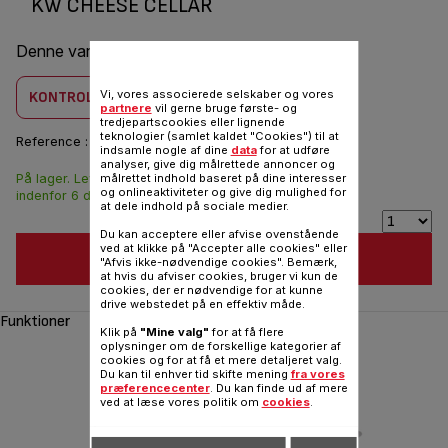
KW CHEESE CELLAR
Denne vare er kombatilbel med
1 produkt(er)
Vi, vores associerede selskaber og vores
KONTROLLER KOMBABILITET
partnere
vil gerne bruge første- og
tredjepartscookies eller lignende
teknologier (samlet kaldet "Cookies") til at
Reference :
9182012
indsamle nogle af dine
data
for at udføre
analyser, give dig målrettede annoncer og
målrettet indhold baseret på dine interesser
På lager. Leveringen
133,00 DKK
og onlineaktiviteter og give dig mulighed for
indenfor 6 dage.
at dele indhold på sociale medier.
Du kan acceptere eller afvise ovenstående
ved at klikke på "Accepter alle cookies" eller
FØJ TIL INDKØBSVOGN
"Afvis ikke-nødvendige cookies". Bemærk,
at hvis du afviser cookies, bruger vi kun de
cookies, der er nødvendige for at kunne
drive webstedet på en effektiv måde.
Funktioner
Klik på
"Mine valg"
for at få flere
oplysninger om de forskellige kategorier af
cookies og for at få et mere detaljeret valg.
Du kan til enhver tid skifte mening
fra vores
præferencecenter
. Du kan finde ud af mere
ved at læse vores politik om
cookies
.
‹