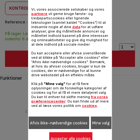
KONTROLLER KOMBABILITET
Vi, vores associerede selskaber og vores
partnere
vil gerne bruge første- og
tredjepartscookies eller lignende
Reference :
K2060714
teknologier (samlet kaldet "Cookies") til at
indsamle nogle af dine
data
for at udføre
analyser, give dig målrettede annoncer og
På lager. Leveringen
94,00 DKK
målrettet indhold baseret på dine interesser
indenfor 6 dage.
og onlineaktiviteter og give dig mulighed for
at dele indhold på sociale medier.
Du kan acceptere eller afvise ovenstående
ved at klikke på "Accepter alle cookies" eller
FØJ TIL INDKØBSVOGN
"Afvis ikke-nødvendige cookies". Bemærk,
at hvis du afviser cookies, bruger vi kun de
cookies, der er nødvendige for at kunne
drive webstedet på en effektiv måde.
Funktioner
Klik på
"Mine valg"
for at få flere
oplysninger om de forskellige kategorier af
cookies og for at få et mere detaljeret valg.
Du kan til enhver tid skifte mening
fra vores
præferencecenter
. Du kan finde ud af mere
ved at læse vores politik om
cookies
.
‹
Afvis ikke-nødvendige cookies
Mine valg
Ingenio cooking tong
Accepter alle cookies