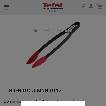
Menu
 I 15 ÅR
INGENIO COOKING TONG
Denne vare er kombatilbel med
1 produkt(er)