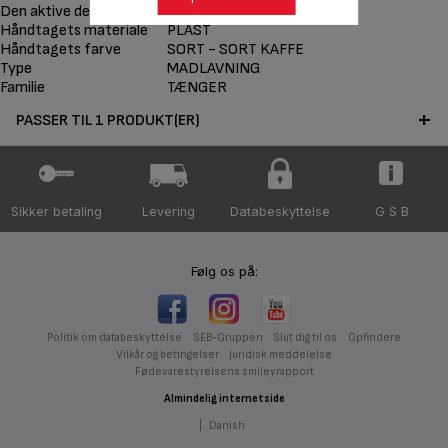
Den aktive dels materiale
SILIKONE
Håndtagets materiale
PLAST
Håndtagets farve
SORT - SORT KAFFE
Type
MADLAVNING
Familie
TÆNGER
PASSER TIL 1 PRODUKT(ER)
Sikker betaling
Levering
Databeskyttelse
G S B
Følg os på:
Politik om databeskyttelse
SEB-Gruppen
Slut dig til os
Opfindere
Vilkår og betingelser
Juridisk meddelelse
Fødevarestyrelsens smileyrapport
Almindelig internetside
|
Danish