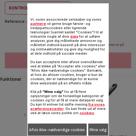
KONTROLLER KOMBABILITET
Vi, vores associerede selskaber og vores
Reference :
K1181314
partnere
vil gerne bruge første- og
tredjepartscookies eller lignende
teknologier (samlet kaldet "Cookies") til at
67,00 DKK
indsamle nogle af dine
data
for at udføre
analyser, give dig målrettede annoncer og
målrettet indhold baseret på dine interesser
Send mail når varen er på
og onlineaktiviteter og give dig mulighed for
lager
at dele indhold på sociale medier.
FØJ TIL INDKØBSVOGN
Du kan acceptere eller afvise ovenstående
ved at klikke på "Accepter alle cookies" eller
"Afvis ikke-nødvendige cookies". Bemærk,
at hvis du afviser cookies, bruger vi kun de
Funktioner
cookies, der er nødvendige for at kunne
drive webstedet på en effektiv måde.
Klik på
"Mine valg"
for at få flere
oplysninger om de forskellige kategorier af
cookies og for at få et mere detaljeret valg.
Du kan til enhver tid skifte mening
fra vores
præferencecenter
. Du kan finde ud af mere
ved at læse vores politik om
cookies
.
‹
Afvis ikke-nødvendige cookies
Mine valg