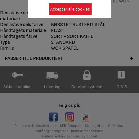
INGENIO STAINLESS STEEL WOK
SPATULA
Accepter alle cookies
Den aktive dels
RUSTFRIT STÅL
materiale
Den aktive dels farve
BØRSTET RUSTFRIT STÅL
Håndtagets materiale
PLAST
Håndtagets farve
SORT - SORT KAFFE
Type
STANDARD
Familie
WOK SPATEL
PASSER TIL 1 PRODUKT(ER)
Sikker betaling
Levering
Databeskyttelse
G S B
Følg os på:
Politik om databeskyttelse
SEB-Gruppen
Slut dig til os
Opfindere
Vilkår og betingelser
Juridisk meddelelse
Fødevarestyrelsens smileyrapport