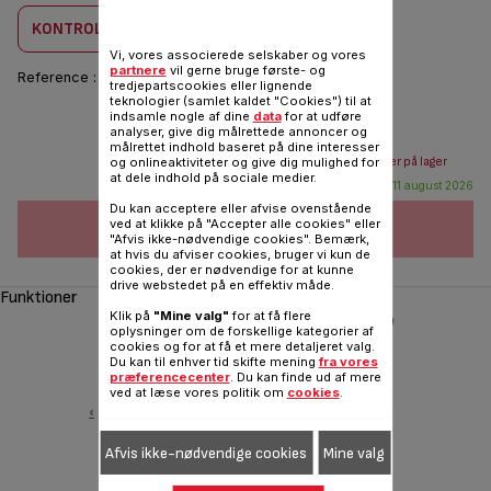
KONTROLLER KOMBABILITET
Vi, vores associerede selskaber og vores
partnere
vil gerne bruge første- og
Reference :
K1180214
tredjepartscookies eller lignende
teknologier (samlet kaldet "Cookies") til at
indsamle nogle af dine
data
for at udføre
86,00 DKK
analyser, give dig målrettede annoncer og
målrettet indhold baseret på dine interesser
og onlineaktiviteter og give dig mulighed for
Send mail når varen er på lager
at dele indhold på sociale medier.
Forventes tilgængelig: 11 august 2026
Du kan acceptere eller afvise ovenstående
ved at klikke på "Accepter alle cookies" eller
FØJ TIL INDKØBSVOGN
"Afvis ikke-nødvendige cookies". Bemærk,
at hvis du afviser cookies, bruger vi kun de
cookies, der er nødvendige for at kunne
drive webstedet på en effektiv måde.
Funktioner
Klik på
"Mine valg"
for at få flere
oplysninger om de forskellige kategorier af
cookies og for at få et mere detaljeret valg.
Du kan til enhver tid skifte mening
fra vores
præferencecenter
. Du kan finde ud af mere
ved at læse vores politik om
cookies
.
‹
Afvis ikke-nødvendige cookies
Mine valg