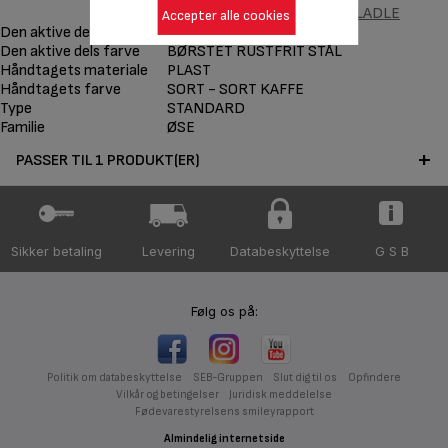
INGENIO STAINLESS STEEL LADLE
Accepter alle cookies
Den aktive dels materiale
RUSTFRIT STÅL
Den aktive dels farve
BØRSTET RUSTFRIT STÅL
Håndtagets materiale
PLAST
Håndtagets farve
SORT - SORT KAFFE
Type
STANDARD
Familie
ØSE
PASSER TIL 1 PRODUKT(ER)
Sikker betaling
Levering
Databeskyttelse
G S B
Følg os på:
Politik om databeskyttelse
SEB-Gruppen
Slut dig til os
Opfindere
Vilkår og betingelser
Juridisk meddelelse
Fødevarestyrelsens smileyrapport
Almindelig internetside