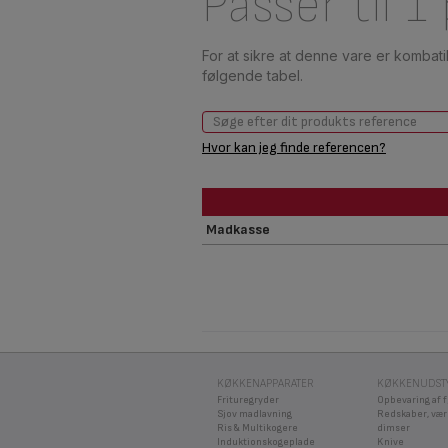
Passer til 1
For at sikre at denne vare er kombat
følgende tabel.
Hvor kan jeg finde referencen?
Madkasse
KØKKENAPPARATER
KØKKENUDST
Frituregryder
Opbevaring af 
Sjov madlavning
Redskaber, vær
Ris & Multikogere
dimser
Induktionskogeplade
Knive