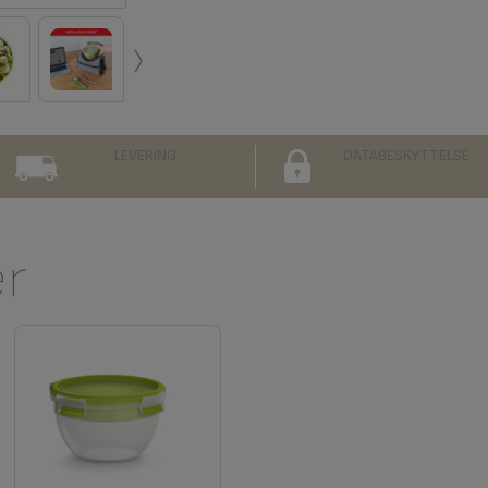
›
LEVERING
DATABESKYTTELSE
er