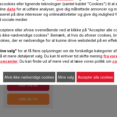
scookies eller lignende teknologier (samlet kaldet "Cookies") til at
Not relevant
dine
data
for at udføre analyser, give dig målrettede annoncer og må
seret på dine interesser og onlineaktiviteter og give dig mulighed f
å sociale medier.
3
ceptere eller afvise ovenstående ved at klikke på "Accepter alle c
vis ikke-nødvendige cookies". Bemærk, at hvis du afviser cookies, br
1
okies, der er nødvendige for at kunne drive webstedet på en effek
ine valg"
for at få flere oplysninger om de forskellige kategorier a
få et mere detaljeret valg. Du kan til enhver tid skifte mening
fra vor
ncecenter
. Du kan finde ud af mere ved at læse vores politik om
co
78,00 DKK
Afvis ikke-nødvendige cookies
Mine valg
Accepter alle cookies
KØB ONLINE
KØB I BUTIK