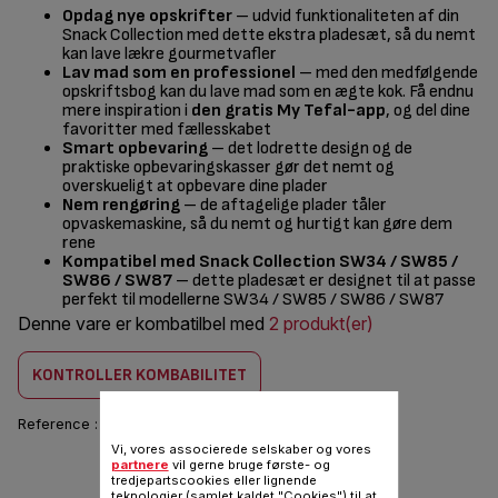
Opdag nye opskrifter
– udvid funktionaliteten af din
Snack Collection med dette ekstra pladesæt, så du nemt
kan lave lækre gourmetvafler
Lav mad som en professionel
– med den medfølgende
opskriftsbog kan du lave mad som en ægte kok. Få endnu
mere inspiration i
den gratis My Tefal-app
, og del dine
favoritter med fællesskabet
Smart opbevaring
– det lodrette design og de
praktiske opbevaringskasser gør det nemt og
overskueligt at opbevare dine plader
Nem rengøring
– de aftagelige plader tåler
opvaskemaskine, så du nemt og hurtigt kan gøre dem
rene
Kompatibel med Snack Collection SW34 / SW85 /
SW86 / SW87
– dette pladesæt er designet til at passe
perfekt til modellerne SW34 / SW85 / SW86 / SW87
Denne vare er kombatilbel med
2 produkt(er)
KONTROLLER KOMBABILITET
Reference :
XA8104F0
Vi, vores associerede selskaber og vores
partnere
vil gerne bruge første- og
156,00 DKK
tredjepartscookies eller lignende
teknologier (samlet kaldet "Cookies") til at