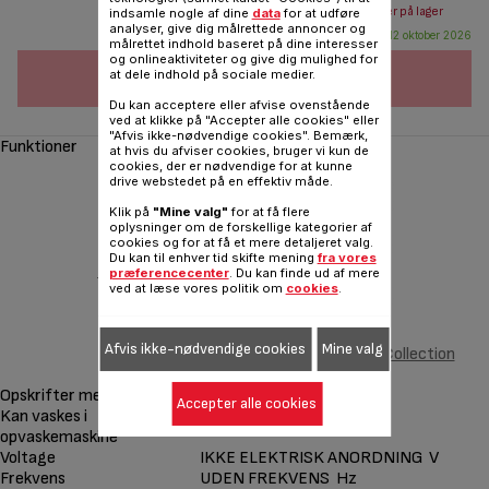
Send mail når varen er på lager
indsamle nogle af dine
data
for at udføre
analyser, give dig målrettede annoncer og
Forventes tilgængelig: 12 oktober 2026
målrettet indhold baseret på dine interesser
og onlineaktiviteter og give dig mulighed for
FØJ TIL INDKØBSVOGN
at dele indhold på sociale medier.
Du kan acceptere eller afvise ovenstående
ved at klikke på "Accepter alle cookies" eller
"Afvis ikke-nødvendige cookies". Bemærk,
Funktioner
at hvis du afviser cookies, bruger vi kun de
cookies, der er nødvendige for at kunne
drive webstedet på en effektiv måde.
Klik på
"Mine valg"
for at få flere
oplysninger om de forskellige kategorier af
cookies og for at få et mere detaljeret valg.
Du kan til enhver tid skifte mening
fra vores
‹
præferencecenter
. Du kan finde ud af mere
ved at læse vores politik om
cookies
.
Afvis ikke-nødvendige cookies
Mine valg
2 vaffelplader Snack Collection
XA8104F0
Opskrifter medfølger
Accepter alle cookies
Kan vaskes i
opvaskemaskine
Voltage
IKKE ELEKTRISK ANORDNING V
Frekvens
UDEN FREKVENS Hz