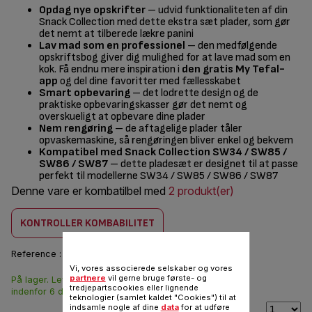
Opdag nye opskrifter
– udvid funktionaliteten af din
Snack Collection med dette ekstra sæt plader, som gør
det nemt at tilberede lækre panini
Lav mad som en professionel
– den medfølgende
opskriftsbog giver dig mulighed for at lave mad som en
kok. Få endnu mere inspiration i
den gratis My Tefal-
app
og del dine favoritter med fællesskabet
Smart opbevaring
– det lodrette design og de
praktiske opbevaringskasser gør det nemt og
overskueligt at opbevare dine plader
Nem rengøring
– de aftagelige plader tåler
opvaskemaskine, så rengøringen bliver enkel og bekvem
Kompatibel med Snack Collection SW34 / SW85 /
SW86 / SW87
– dette pladesæt er designet til at passe
perfekt til modellerne SW34 / SW85 / SW86 / SW87
Denne vare er kombatilbel med
2 produkt(er)
KONTROLLER KOMBABILITET
Reference :
XA8103F0
Vi, vores associerede selskaber og vores
partnere
vil gerne bruge første- og
På lager. Leveringen
156,00 DKK
tredjepartscookies eller lignende
indenfor 6 dage.
teknologier (samlet kaldet "Cookies") til at
indsamle nogle af dine
data
for at udføre