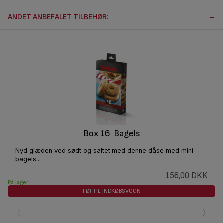
ANDET ANBEFALET TILBEHØR:
Box 16: Bagels
Nyd glæden ved sødt og saltet med denne dåse med mini-
bagels...
156,00 DKK
På lager
FØJ TIL INDKØBSVOGN
‹
›