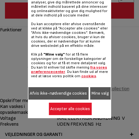
analyser, give dig målrettede annoncer og
målrettet indhold baseret på dine interesser
FØJ TIL INDKØBSVOGN
og onlineaktiviteter og give dig mulighed for
at dele indhold på sociale medier.
Du kan acceptere eller afvise ovenstående
ved at klikke på "Accepter alle cookies" eller
Funktioner
"Afvis ikke-nødvendige cookies". Bemærk,
at hvis du afviser cookies, bruger vi kun de
cookies, der er nødvendige for at kunne
drive webstedet på en effektiv måde.
Klik på
"Mine valg"
for at få flere
oplysninger om de forskellige kategorier af
cookies og for at få et mere detaljeret valg.
‹
Du kan til enhver tid skifte mening
fra vores
præferencecenter
. Du kan finde ud af mere
ved at læse vores politik om
cookies
.
2 paniniplader Snack Collection
Afvis ikke-nødvendige cookies
Mine valg
XA8103F0
Opskrifter medfølger
Kan vaskes i
Accepter alle cookies
opvaskemaskine
Voltage
IKKE ELEKTRISK ANORDNING V
Frekvens
UDEN FREKVENS Hz
VEJLEDNINGER OG GARANTI