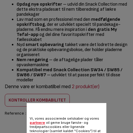
Opdag nye opskrifter
– udvid din Snack Collection med
dette ekstra pladesæt til nem tilberedning af lækre
pandekager
Lav mad som en professionel med den
medfølgende
opskriftsbog
, der er udviklet specielt til pandekage-
pladerne. Få endnu mere inspiration i
den gratis My
Tefal-app
og del dine favoritopskrifter med
fællesskabet
Nyd
smart opbevaring
takket være det lodrette design
og de praktiske opbevaringsbokse, der holder pladerne
organiseret
Nem rengøring
– de aftagelige plader tåler
opvaskemaskine
Kompatibel med Snack Collection SW34 / SW85 /
SW86 / SW87
– udviklet til at passe perfekt til disse
modeller
Denne vare er kombatilbel med
2 produkt(er)
KONTROLLER KOMBABILITET
Reference :
XA8110F0
Vi, vores associerede selskaber og vores
partnere
vil gerne bruge første- og
156,00 DKK
tredjepartscookies eller lignende
teknologier (samlet kaldet "Cookies") til at