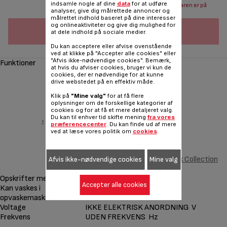
indsamle nogle af dine
data
for at udføre
Send mail når varen er på
analyser, give dig målrettede annoncer og
lager
målrettet indhold baseret på dine interesser
og onlineaktiviteter og give dig mulighed for
FØJ TIL INDKØBSVOGN
at dele indhold på sociale medier.
Du kan acceptere eller afvise ovenstående
ved at klikke på "Accepter alle cookies" eller
"Afvis ikke-nødvendige cookies". Bemærk,
Funktioner
at hvis du afviser cookies, bruger vi kun de
cookies, der er nødvendige for at kunne
drive webstedet på en effektiv måde.
Klik på
"Mine valg"
for at få flere
oplysninger om de forskellige kategorier af
cookies og for at få et mere detaljeret valg.
Du kan til enhver tid skifte mening
fra vores
‹
præferencecenter
. Du kan finde ud af mere
ved at læse vores politik om
cookies
.
2 pandekage-plader Snack Collection
Afvis ikke-nødvendige cookies
Mine valg
XA8110F0
Opskrifter medfølger
Accepter alle cookies
Kan vaskes i
opvaskemaskine
Voltage
IKKE ELEKTRISK ANORDNING V
Frekvens
UDEN FREKVENS Hz