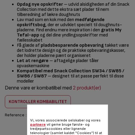
Opdag nye opskrifter
– udvid alsidigheden af din Snack
Collection med dette ekstra sæt plader til nem
tilberedning af lækre doughnuts
Lav mad som en kok med den
medfølgende
opskriftsbog
, der er udviklet specielt til doughnuts-
pladerne. Find endnu mere inspiration i den
gratis My
Tefal-app
og del dine yndlingsopskrifter med
fællesskabet
Få glæde af
pladsbesparende opbevaring
takket være
det lodrette design og de praktiske opbevaringskasser,
der holder pladerne pænt organiseret
Let at rengøre
– aftagelige plader tåler
opvaskemaskine
Kompatibel med Snack Collection SW34 / SW85 /
SW86 / SW87
– designet til at passe perfekt til disse
modeller
Denne vare er kombatilbel med
2 produkt(er)
KONTROLLER KOMBABILITET
Reference :
XA8111F0
Vi, vores associerede selskaber og vores
partnere
vil gerne bruge første- og
156,00 DKK
tredjepartscookies eller lignende
teknologier (samlet kaldet "Cookies") til at