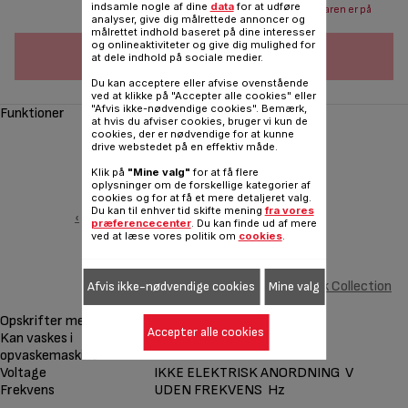
indsamle nogle af dine
data
for at udføre
Send mail når varen er på
analyser, give dig målrettede annoncer og
lager
målrettet indhold baseret på dine interesser
og onlineaktiviteter og give dig mulighed for
FØJ TIL INDKØBSVOGN
at dele indhold på sociale medier.
Du kan acceptere eller afvise ovenstående
ved at klikke på "Accepter alle cookies" eller
"Afvis ikke-nødvendige cookies". Bemærk,
Funktioner
at hvis du afviser cookies, bruger vi kun de
cookies, der er nødvendige for at kunne
drive webstedet på en effektiv måde.
Klik på
"Mine valg"
for at få flere
oplysninger om de forskellige kategorier af
cookies og for at få et mere detaljeret valg.
Du kan til enhver tid skifte mening
fra vores
‹
præferencecenter
. Du kan finde ud af mere
ved at læse vores politik om
cookies
.
2 doughnuts-plader Snack Collection
Afvis ikke-nødvendige cookies
Mine valg
XA8111F0
Opskrifter medfølger
Accepter alle cookies
Kan vaskes i
opvaskemaskine
Voltage
IKKE ELEKTRISK ANORDNING V
Frekvens
UDEN FREKVENS Hz