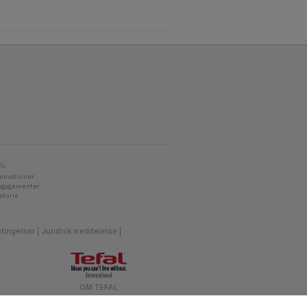
AL
nnovationer
ngagementer
storie
etingelser
Juridisk meddelelse
OM TEFAL