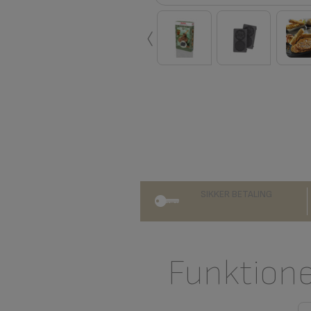
‹
SIKKER BETALING
Funktion