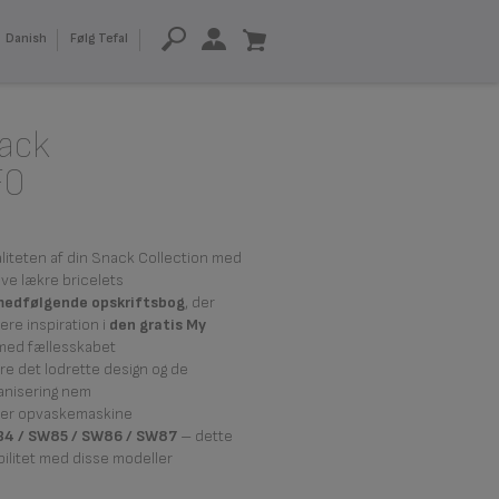
Danish
Følg Tefal
nack
F0
liteten af din Snack Collection med
ve lækre bricelets
medfølgende opskriftsbog
, der
re inspiration i
den gratis My
 med fællesskabet
e det lodrette design og de
anisering nem
åler opvaskemaskine
34 / SW85 / SW86 / SW87
– dette
bilitet med disse modeller