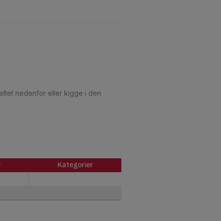
ltet nedenfor eller kigge i den
r
Kategorier
r
Kategorier