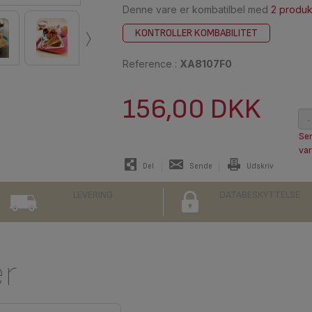
Denne vare er kombatilbel med
2 produk
›
KONTROLLER KOMBABILITET
Reference :
XA8107F0
156,00 DKK
-
Sen
var
Del
Sende
Udskriv
LEVERING
DATABESKYTTELSE
er