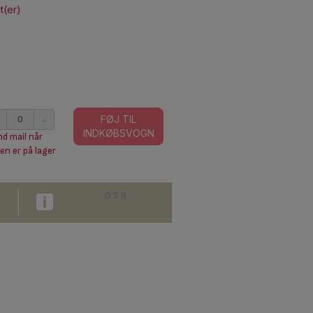
t(er)
+
FØJ TIL
INDKØBSVOGN
d mail når
en er på lager
G S B