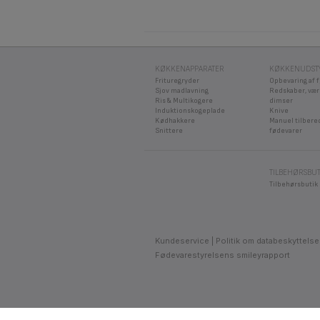
KØKKENAPPARATER
KØKKENUDST
Frituregryder
Opbevaring af 
Sjov madlavning
Redskaber, vær
Ris & Multikogere
dimser
Induktionskogeplade
Knive
Kødhakkere
Manuel tilbere
Snittere
fødevarer
TILBEHØRSBUT
Tilbehørsbutik
Kundeservice
Politik om databeskyttelse
Fødevarestyrelsens smileyrapport