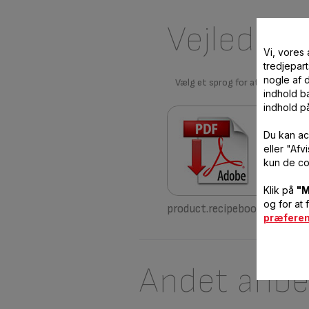
Vejlednin
Vi, vores
tredjepart
nogle af 
Vælg et sprog for at vise instru
indhold ba
indhold p
Du kan ac
eller "Af
kun de co
Klik på
"M
og for at 
product.recipebook.name.de
præfere
Andet anbef