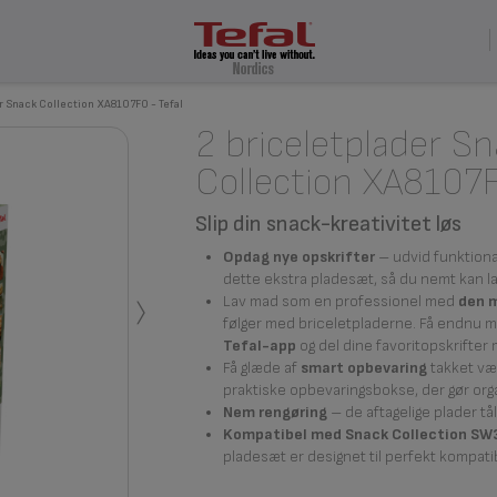
r Snack Collection XA8107F0 - Tefal
2 briceletplader S
Collection XA8107
Slip din snack-kreativitet løs
Opdag nye opskrifter
– udvid funktiona
dette ekstra pladesæt, så du nemt kan la
›
Lav mad som en professionel med
den 
følger med briceletpladerne. Få endnu me
Tefal-app
og del dine favoritopskrifter
Få glæde af
smart opbevaring
takket vær
praktiske opbevaringsbokse, der gør org
Nem rengøring
– de aftagelige plader t
Kompatibel med Snack Collection SW
pladesæt er designet til perfekt kompati