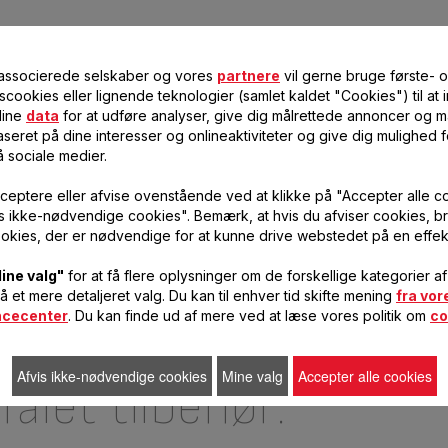
ger og garanti
 associerede selskaber og vores
partnere
vil gerne bruge første- 
scookies eller lignende teknologier (samlet kaldet "Cookies") til at
dine
data
for at udføre analyser, give dig målrettede annoncer og må
ktioner og brugervejledninger:
seret på dine interesser og onlineaktiviteter og give dig mulighed f
å sociale medier.
ceptere eller afvise ovenstående ved at klikke på "Accepter alle c
vis ikke-nødvendige cookies". Bemærk, at hvis du afviser cookies, br
okies, der er nødvendige for at kunne drive webstedet på en effek
ine valg"
for at få flere oplysninger om de forskellige kategorier a
få et mere detaljeret valg. Du kan til enhver tid skifte mening
fra vor
fault
ncecenter
. Du kan finde ud af mere ved at læse vores politik om
co
Afvis ikke-nødvendige cookies
Mine valg
Accepter alle cookies
alet tilbehør: