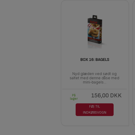
BOX 16: BAGELS
Nyd glæden ved sødt og
saltet med denne dåse med
mini-bagels...
156,00 DKK
På
lager
FØJ TIL
INDKØBSVOGN