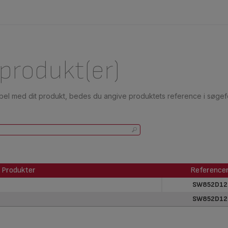
 produkt(er)
ibel med dit produkt, bedes du angive produktets reference i søgefe
Produkter
Reference
Produkter
Reference
SW852D12
SW852D12