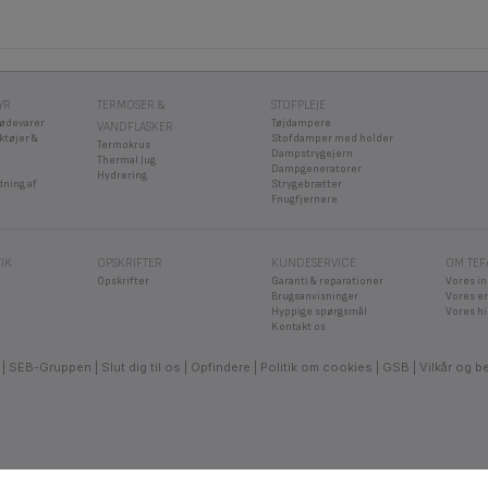
YR
TERMOSER &
STOFPLEJE
fødevarer
Tøjdampere
VANDFLASKER
ktøjer &
Stofdamper med holder
Termokrus
Dampstrygejern
Thermal Jug
Dampgeneratorer
Hydrering
dning af
Strygebrætter
Fnugfjernere
IK
OPSKRIFTER
KUNDESERVICE
OM TEF
Opskrifter
Garanti & reparationer
Vores i
Brugsanvisninger
Vores e
Hyppige spørgsmål
Vores hi
Kontakt os
SEB-Gruppen
Slut dig til os
Opfindere
Politik om cookies
GSB
Vilkår og b