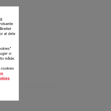
og
 indsamle
lrettet
or at dele
ookies"
uger vi
tiv måde.
f cookies
es
okies
.