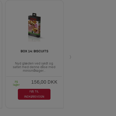
BOX 14: BISCUITS
›
Nyd glæden ved sødt og
saltet med denne dåse med
minismåkager...
156,00 DKK
På
lager
FØJ TIL
INDKØBSVOGN