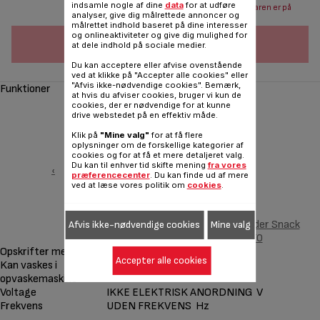
indsamle nogle af dine
data
for at udføre
Send mail når varen er på
analyser, give dig målrettede annoncer og
lager
målrettet indhold baseret på dine interesser
og onlineaktiviteter og give dig mulighed for
FØJ TIL INDKØBSVOGN
at dele indhold på sociale medier.
Du kan acceptere eller afvise ovenstående
ved at klikke på "Accepter alle cookies" eller
"Afvis ikke-nødvendige cookies". Bemærk,
Funktioner
at hvis du afviser cookies, bruger vi kun de
cookies, der er nødvendige for at kunne
drive webstedet på en effektiv måde.
Klik på
"Mine valg"
for at få flere
oplysninger om de forskellige kategorier af
cookies og for at få et mere detaljeret valg.
Du kan til enhver tid skifte mening
fra vores
‹
præferencecenter
. Du kan finde ud af mere
ved at læse vores politik om
cookies
.
2 Mini-madeleinekager-plader Snack
Afvis ikke-nødvendige cookies
Mine valg
Collection XA8115F0
Opskrifter medfølger
Accepter alle cookies
Kan vaskes i
opvaskemaskine
Voltage
IKKE ELEKTRISK ANORDNING V
Frekvens
UDEN FREKVENS Hz