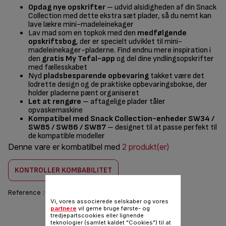
Opdag nye opskrifter
– udvid alsidigheden af din Snack
Collection med dette ekstra sæt plader, så du nemt kan
lave lækre mini-madeleinekager
Lav mad som en topkok med den
medfølgende
opskriftsbog
, der er specielt udviklet til mini-
madeleinekager-pladerne. Find endnu mere inspiration i
den
gratis My Tefal-app
og del dine yndlingsopskrifter
med fællesskabet
Nyd
pladsbesparende opbevaring
takket være det
lodrette design og de praktiske opbevaringsbokse, der
holder pladerne pænt organiseret
Let at rengøre
– aftagelige plader tåler
opvaskemaskine
Kompatibel med Snack Collection-enheder SW34 /
SW85 / SW86 / SW87
– designet til at passe perfekt til
de kompatible modeller
Denne vare er kombatilbel med
2 produkt(er)
KONTROLLER KOMBABILITET
Reference :
XA8115F0
Vi, vores associerede selskaber og vores
partnere
vil gerne bruge første- og
156,00 DKK
tredjepartscookies eller lignende
teknologier (samlet kaldet "Cookies") til at