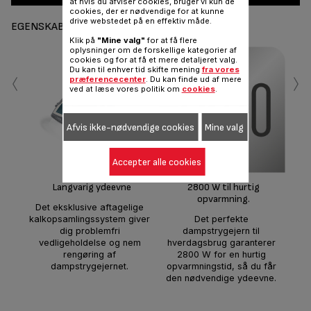
at hvis du afviser cookies, bruger vi kun de
cookies, der er nødvendige for at kunne
drive webstedet på en effektiv måde.
EGENSKABER
Klik på
"Mine valg"
for at få flere
oplysninger om de forskellige kategorier af
cookies og for at få et mere detaljeret valg.
‹
›
Du kan til enhver tid skifte mening
fra vores
præferencecenter
. Du kan finde ud af mere
ved at læse vores politik om
cookies
.
Afvis ikke-nødvendige cookies
Mine valg
Ef
En 
på 
Accepter alle cookies
s
Langvarig ydeevne
2800 W til hurtig
opvarmning.
Det eksklusive aftagelige
kalkopsamlingssystem giver
Det perfekte
dig problemfri
dampstrygejern til
vedligeholdelse og nem
hverdagsbrug garanterer
rengøring af
2800 W for en hurtig
dampstrygejernet.
opvarmningstid, så du får
den nødvendige ydeevne.