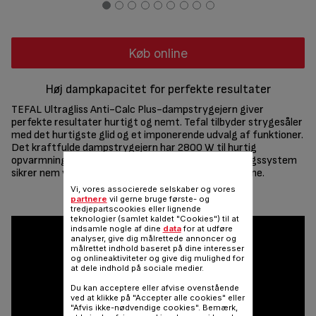
Køb online
Høj dampkapacitet for perfekte resultater
TEFAL Ultragliss Anti-Calc Plus-dampstrygejern giver
perfekte resultater hurtigt og nemt. Tefal tilbyder strygesåler
med det hurtigste glid og et imponerende udvalg af funktioner.
Det kraftfulde dampstrygejern har 2800 W til hurtig
opvarmning. Det eksklusive aftagelige kalkopsamlingssystem
sikrer nem vedligeholdelse og langtidsholdbar ydeevne.
Vi, vores associerede selskaber og vores
Del
Sende
partnere
vil gerne bruge første- og
tredjepartscookies eller lignende
teknologier (samlet kaldet "Cookies") til at
indsamle nogle af dine
data
for at udføre
analyser, give dig målrettede annoncer og
målrettet indhold baseret på dine interesser
og onlineaktiviteter og give dig mulighed for
at dele indhold på sociale medier.
Du kan acceptere eller afvise ovenstående
ved at klikke på "Accepter alle cookies" eller
"Afvis ikke-nødvendige cookies". Bemærk,