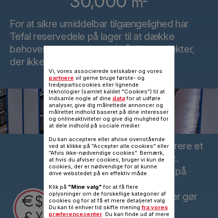
30,000
m
For at sikre umiddelbar tilgængelighed har
Tefal reservedele på lager til at dække
behovene i de kommende år for produkter,
der ikke længere fremstilles.
Vi, vores associerede selskaber og vores
partnere
vil gerne bruge første- og
tredjepartscookies eller lignende
teknologier (samlet kaldet "Cookies") til at
indsamle nogle af dine
data
for at udføre
analyser, give dig målrettede annoncer og
målrettet indhold baseret på dine interesser
og onlineaktiviteter og give dig mulighed for
at dele indhold på sociale medier.
Du kan acceptere eller afvise ovenstående
Det er ofte billigere at reparere et
ved at klikke på "Accepter alle cookies" eller
"Afvis ikke-nødvendige cookies". Bemærk,
produkt end at udskifte det.
at hvis du afviser cookies, bruger vi kun de
cookies, der er nødvendige for at kunne
Ved at arbejde med prisen på
drive webstedet på en effektiv måde.
reservedele og tilbyde
Klik på
"Mine valg"
for at få flere
"nøglefærdige" reparationer gør
oplysninger om de forskellige kategorier af
cookies og for at få et mere detaljeret valg.
Tefal alt for at sikre, at
Du kan til enhver tid skifte mening
fra vores
præferencecenter
. Du kan finde ud af mere