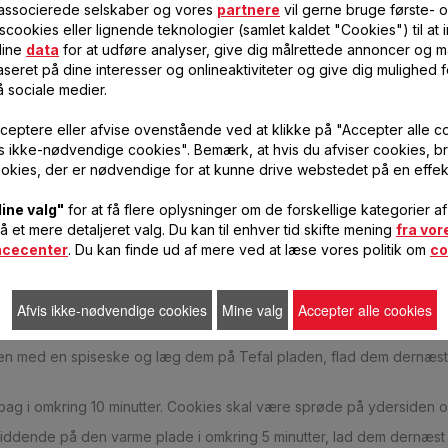
 associerede selskaber og vores
partnere
vil gerne bruge første- 
scookies eller lignende teknologier (samlet kaldet "Cookies") til at
dine
data
for at udføre analyser, give dig målrettede annoncer og må
seret på dine interesser og onlineaktiviteter og give dig mulighed f
å sociale medier.
ceptere eller afvise ovenstående ved at klikke på "Accepter alle c
ing
vis ikke-nødvendige cookies". Bemærk, at hvis du afviser cookies, br
okies, der er nødvendige for at kunne drive webstedet på en effek
ine valg"
for at få flere oplysninger om de forskellige kategorier a
få et mere detaljeret valg. Du kan til enhver tid skifte mening
fra vor
 tilsæt dernæst det brune og det hvide sukker.
ncecenter
. Du kan finde ud af mere ved at læse vores politik om
co
dingen bliver bleggul og skummende. Tilsæt dernæst ægget og nogle
n knivspids salt. Drys det over blandingen og rør godt sammen. Ti
Afvis ikke-nødvendige cookies
Mine valg
Accepter alle cookies
n med en spiseske og læg dem på Tefal pladen, flad dem dernæst 
g bag i omkring 10 minutter. Cookies skal være sprøde på ydersiden o
ddende på den varme plade i omkring 5 minutter, lad dem dernæst k