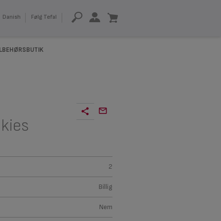
Danish
Følg Tefal
ILBEHØRSBUTIK
kies
2
Billig
Nem