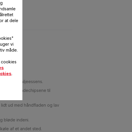
og
 indsamle
lrettet
or at dele
ookies"
uger vi
tiv måde.
f cookies
es
okies
.
 dråber vaniljeessens.
lsæt chokoladechipsene til
lidt ud med håndfladen og lav
g bløde indeni.
øle af et andet sted.