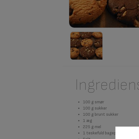
Ingredien
100 g smør
100 g sukker
100 g brunt sukker
1 æg
225 g mel
1 teskefuld bagepulver