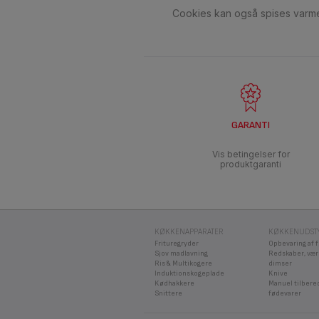
Cookies kan også spises varm
GARANTI
Vis betingelser for
produktgaranti
KØKKENAPPARATER
KØKKENUDST
Frituregryder
Opbevaring af 
Sjov madlavning
Redskaber, vær
Ris & Multikogere
dimser
Induktionskogeplade
Knive
Kødhakkere
Manuel tilbere
Snittere
fødevarer