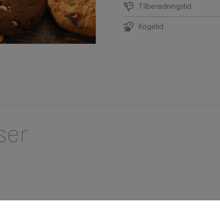
Tilberedningstid
Kogetid
ser