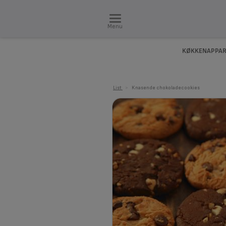
Menu
KØKKENAPPAR
List
>
Knasende chokoladecookies