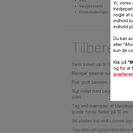
Salt
Vi, vores
Vaniljeessens
tredjepart
Chokoladechips
nogle af 
indhold ba
indhold p
Du kan ac
Tilberedn
eller "Af
kun de co
Klik på
"M
Varm ovnen op til 170°C.
og for at 
Blødgør smørret med en spatel,
præfere
Pisk godt sammen, indtil blan
Sigt melet med bagepulver og e
sidst.
Tag små mængder af blandinge
brede runde flader på 10 cm.
Stil pladen ind midt i ovnen o
Tag dem ud og lad dem blive si