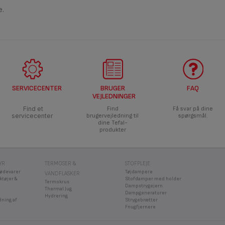
e.
SERVICECENTER
BRUGER
FAQ
VEJLEDNINGER
Find et
Find
Få svar på dine
servicecenter
brugervejledning til
spørgsmål.
dine Tefal-
produkter
YR
TERMOSER &
STOFPLEJE
fødevarer
Tøjdampere
VANDFLASKER
ktøjer &
Stofdamper med holder
Termokrus
Dampstrygejern
Thermal Jug
Dampgeneratorer
Hydrering
dning af
Strygebrætter
Fnugfjernere