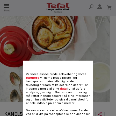
Menu
 I 15 ÅR
Vi, vores associerede selskaber og vores
partnere
vil gerne bruge første- og
tredjepartscookies eller lignende
teknologier (samlet kaldet "Cookies") til at
indsamle nogle af dine
data
for at udføre
analyser, give dig målrettede annoncer og
målrettet indhold baseret på dine interesser
og onlineaktiviteter og give dig mulighed for
at dele indhold på sociale medier.
Du kan acceptere eller afvise ovenstående
KANELSNEGLE
ved at klikke på "Accepter alle cookies" eller