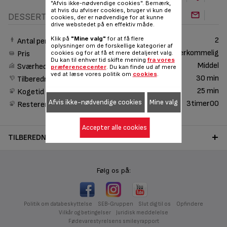
"Afvis ikke-nødvendige cookies". Bemærk,
at hvis du afviser cookies, bruger vi kun de
DESSERT
cookies, der er nødvendige for at kunne
drive webstedet på en effektiv måde.
Klik på
"Mine valg"
for at få flere
2
Antal personer
oplysninger om de forskellige kategorier af
Overkommelig
cookies og for at få et mere detaljeret valg.
Pris
Du kan til enhver tid skifte mening
fra vores
Middel
Sværhedsgrad
præferencecenter
. Du kan finde ud af mere
ved at læse vores politik om
cookies
.
30 min
Tilberedningstid
25 min
Kogetid
Afvis ikke-nødvendige cookies
Mine valg
3timer00
Resterende tid
Accepter alle cookies
TILBEREDNING
Følg os på:
Politik om databeskyttelse
SEB-Gruppen
Slut dig til os
Opfindere
Vilkår og betingelser
Juridisk meddelelse
Fødevarestyrelsens smileyrapport