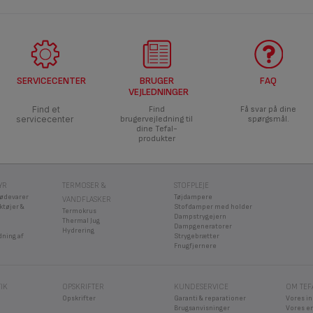
SERVICECENTER
BRUGER
FAQ
VEJLEDNINGER
Find et
Find
Få svar på dine
servicecenter
brugervejledning til
spørgsmål.
dine Tefal-
produkter
YR
TERMOSER &
STOFPLEJE
fødevarer
Tøjdampere
VANDFLASKER
ktøjer &
Stofdamper med holder
Termokrus
Dampstrygejern
Thermal Jug
Dampgeneratorer
Hydrering
dning af
Strygebrætter
Fnugfjernere
IK
OPSKRIFTER
KUNDESERVICE
OM TEF
Opskrifter
Garanti & reparationer
Vores i
Brugsanvisninger
Vores e