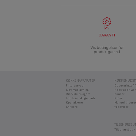
GARANTI
Vis betingelser for
produktgaranti
KØKKENAPPARATER
KØKKENUDST
Frituregryder
Opbevaring af 
Sjov madlavning
Redskaber, vær
Ris & Multikogere
dimser
Induktionskogeplade
Knive
Kødhakkere
Manuel tilbere
Snittere
fødevarer
TILBEHØRSBUT
Tilbehørsbutik