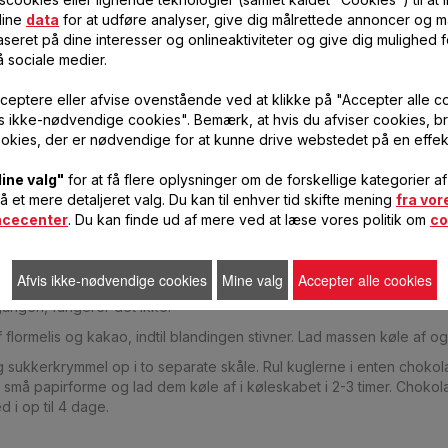
ymmel
dine
data
for at udføre analyser, give dig målrettede annoncer og må
seret på dine interesser og onlineaktiviteter og give dig mulighed f
å sociale medier.
ceptere eller afvise ovenstående ved at klikke på "Accepter alle c
ing
vis ikke-nødvendige cookies". Bemærk, at hvis du afviser cookies, br
okies, der er nødvendige for at kunne drive webstedet på en effek
mælk og ved svag varme i en lille Tefal kasserolle, men lad ikke bl
ine valg"
for at få flere oplysninger om de forskellige kategorier a
få et mere detaljeret valg. Du kan til enhver tid skifte mening
fra vor
e i 3 minutter.
ncecenter
. Du kan finde ud af mere ved at læse vores politik om
co
is og kakao ned i en skål. Kom 2 spiseskefulde af flormelis og kakaob
resten af flormelis og kakaoblanding i med 2 spiseskefulde ad gange
 små mængder og blande det hele godt, før du tilsætter mere.
Afvis ikke-nødvendige cookies
Mine valg
Accepter alle cookies
gangen, fungerer det ikke.
 flormelis og kakao, indtil blandingen stivner. Lad massen køle af og 
 sukkerkrymmel op i to separate skåle. Rul kuglerne i enten chokol
 små papirforme og lad dem køle af i køleskabet i 2-3 timer. Chok
d i op til 4 dage.