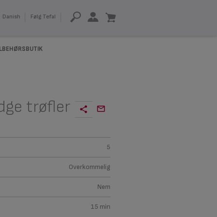
Danish
Følg Tefal
ILBEHØRSBUTIK
ge trøfler
5
Overkommelig
Nem
15 min