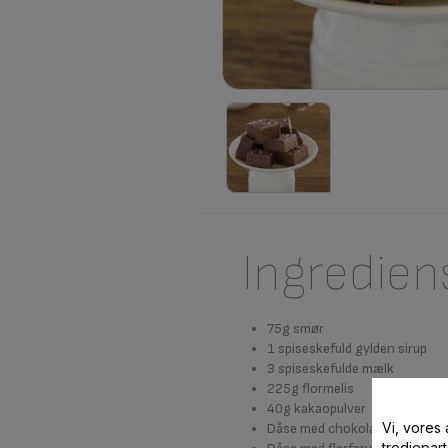
Ingredien
75g smør
1 spiseskefuld gylden sirup
3 spiseskefulde mælk
225g flormelis
40g kakaopulver
Vi, vores
Dåse med chokoladekrymmel e
tredjepart