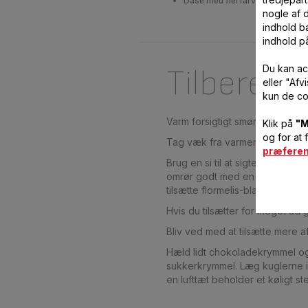
Dåse med flerfarvet sukkerkr
nogle af 
indhold ba
indhold p
Du kan ac
Tilberedn
eller "Af
kun de co
Varm forsigtigt smør, sirup og 
Klik på
"M
og for at 
Tag væk fra varmen og lad afkøl
præfere
Brug en si til at sigte flormel
omrør godt med en træske. Kom 
tilsætte flormelis-blandingen i
Hvis du tilsætter for meget ad 
Bliv ved med at tilsætte mere af
Hæld lidt chokoladekrymmel og
sukkerkrymmel. Læg kuglerne i
en lufttæt beholder et køligt ste