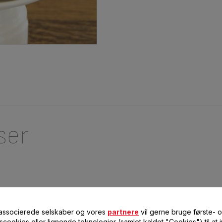
ser
 associerede selskaber og vores
partnere
vil gerne bruge første- 
ller chokoladespåner
scookies eller lignende teknologier (samlet kaldet "Cookies") til at