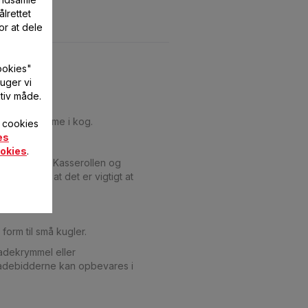
lrettet
or at dele
ookies"
uger vi
tiv måde.
andingen komme i kog.
f cookies
es
okies
.
landing ned i Kasserollen og
n. Husk, at det er vigtigt at
form til små kugler.
adekrymmel eller
oladebidderne kan opbevares i